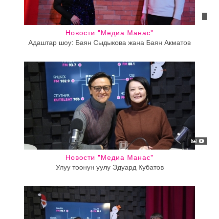
Новости "Медиа Манас"
Адаштар шоу: Баян Сыдыкова жана Баян Акматов
Новости "Медиа Манас"
Улуу тоонун уулу Эдуард Кубатов