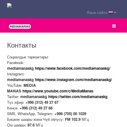
Язык сайта
Контакты
Социалдык тармактары:
Facebook:
mediamanaskg
https://www.facebook.com/mediamanaskg/
Instagram:
mediamanaskg
https://www.instagram.com/mediamanaskg/
YouTube:
MEDIA
MANAS
https://www.youtube.com/c/MediaManas
Twitter:
mediamanaskg
https://twitter.com/mediamanaskg
Түз эфир:
+996 (312) 49 27 67
Кенсе:
+996 (312) 49 27 68
SMS, WhatsАpp, Telegram:
+996 (705) 00 1029
Бишкек шаары жана Чуй облусу:
FM
102.9
МГц
Ош шаары:
87.6
МГц