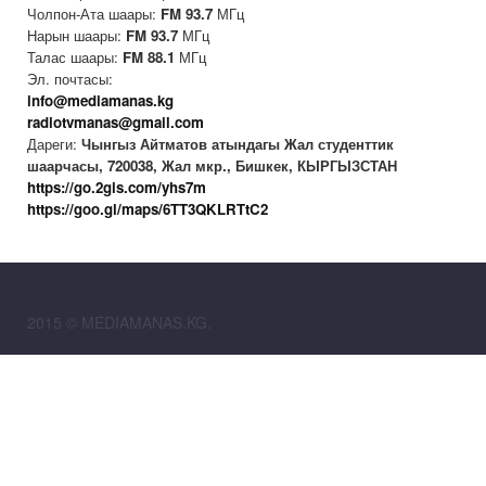
Чолпон-Ата шаары:
FM
93.7
МГц
Нарын шаары:
FM
93.7
МГц
Талас шаары:
FM
88.1
МГц
Эл. почтасы:
info@mediamanas.kg
radiotvmanas@gmail.com
Дареги:
Чынгыз Айтматов атындагы Жал студенттик
шаарчасы, 720038, Жал мкр., Бишкек, КЫРГЫЗСТАН
https://go.2gis.com/yhs7m
https://goo.gl/maps/6TT3QKLRTtC2
2015 © MEDIAMANAS.KG.