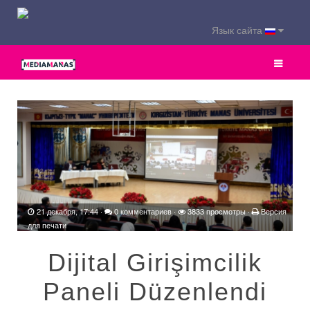
Язык сайта
21 декабря, 17:44
·
0 комментариев
·
3833 просмотры ·
Версия
для печати
Dijital Girişimcilik
Paneli Düzenlendi