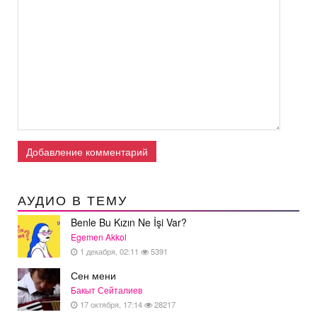
Добавление комментарий
АУДИО В ТЕМУ
Benle Bu Kızın Ne İşi Var?
Egemen Akkol
1 декабря, 02:11
5391
Сен мени
Бакыт Сейталиев
17 октября, 17:14
28217