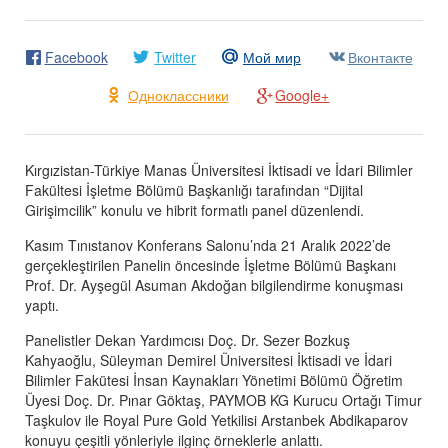
Facebook
Twitter
Мой мир
Вконтакте
Одноклассники
Google+
Kırgızistan-Türkiye Manas Üniversitesi İktisadi ve İdari Bilimler
Fakültesi İşletme Bölümü Başkanlığı tarafından “Dijital
Girişimcilik” konulu ve hibrit formatlı panel düzenlendi.
Kasım Tınıstanov Konferans Salonu’nda 21 Aralık 2022’de
gerçekleştirilen Panelin öncesinde İşletme Bölümü Başkanı
Prof. Dr. Ayşegül Asuman Akdoğan bilgilendirme konuşması
yaptı.
Panelistler Dekan Yardımcısı Doç. Dr. Sezer Bozkuş
Kahyaoğlu, Süleyman Demirel Üniversitesi İktisadi ve İdari
Bilimler Fakütesi İnsan Kaynakları Yönetimi Bölümü Öğretim
Üyesi Doç. Dr. Pınar Göktaş, PAYMOB KG Kurucu Ortağı Timur
Taşkulov ile Royal Pure Gold Yetkilisi Arstanbek Abdikaparov
konuyu çeşitli yönleriyle ilginç örneklerle anlattı.