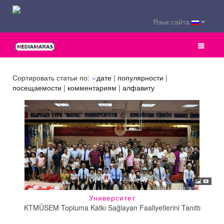
Язык сайта
Сортировать статьи по:
дате
|
популярности
|
посещаемости
|
комментариям
|
алфавиту
Университет
KTMÜSEM Topluma Katkı Sağlayan Faaliyetlerini Tanıttı