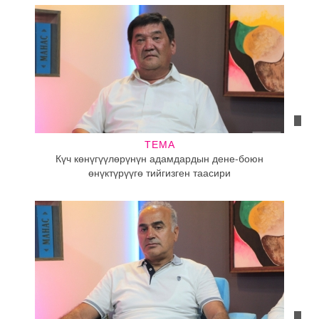
ТЕМА
Күч көнүгүүлөрүнүн адамдардын дене-боюн
өнүктүрүүгө тийгизген таасири