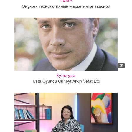
ТЕМА
Өнүккөн технологиянын маркетингке таасири
Культура
Usta Oyuncu Cüneyt Arkın Vefat Etti