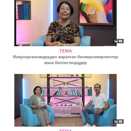
ТЕМА
Микроорганизмдерден жаралган биожерсемирткичтер
жана биопестициддер