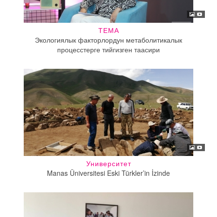
ТЕМА
Экологиялык факторлордун метаболитикалык
процесстерге тийгизген таасири
Университет
Manas Üniversitesi Eski Türkler’in İzinde