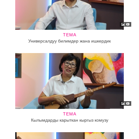
ТЕМА
Универсалдуу билимдер жана ишкердик
ТЕМА
Кылымдарды карыткан кыргыз комузу