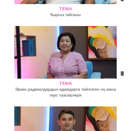
ТЕМА
Кыргыз тайганы
ТЕМА
Эркин радикалдардын адамдарга тийгизген оң жана
терс таасирлери