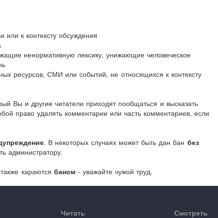
и или к контексту обсуждения
а
ржащие ненормативную лексику, унижающие человеческое
нь
иных ресурсов, СМИ или событий, не относящихся к контексту
орый Вы и другие читатели приходят пообщаться и высказать
обой право удалять комментарии или часть комментариев, если
дупреждение
. В некоторых случаях может быть дан бан
без
ть администратору.
 также караются
баном
- уважайте чужой труд.
Читать
Смотреть