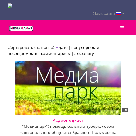
Язык сайта
Сортировать статьи по:
дате
|
популярности
|
посещаемости
|
комментариям
|
алфавиту
Радиоподкаст
"Медиапарк": помощь больным туберкулезом
Национального общества Красного Полумесяца