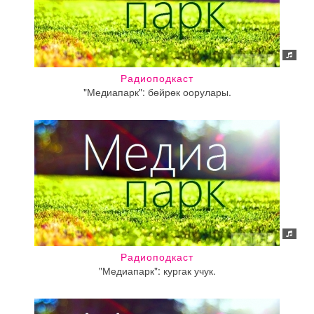
Радиоподкаст
"Медиапарк": бөйрөк оорулары.
Радиоподкаст
"Медиапарк": кургак учук.