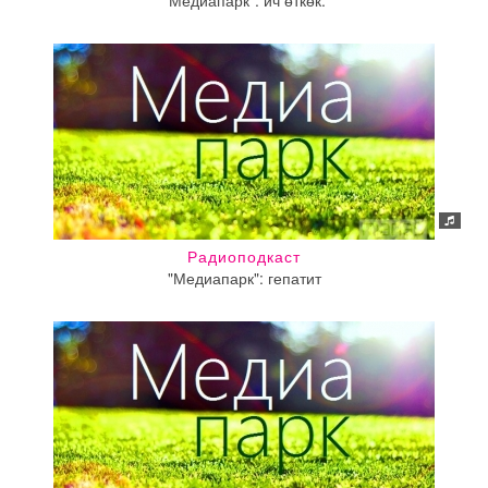
"Медиапарк": ич өткөк.
Радиоподкаст
"Медиапарк": гепатит