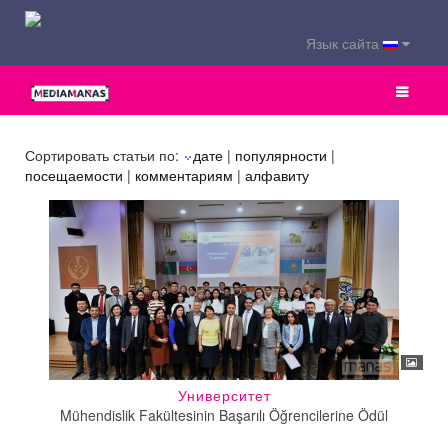
Язык сайта
Сортировать статьи по:
дате
|
популярности
|
посещаемости
|
комментариям
|
алфавиту
Университет
Mühendislik Fakültesinin Başarılı Öğrencilerine Ödül