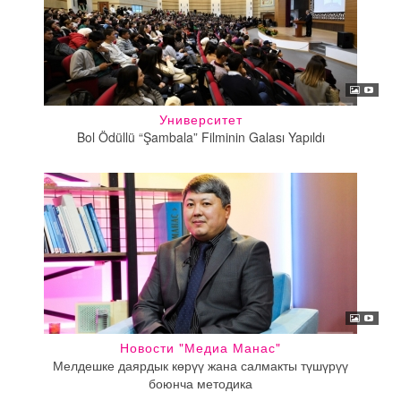
Университет
Bol Ödüllü “Şambala” Filminin Galası Yapıldı
Новости "Медиа Манас"
Мелдешке даярдык көрүү жана салмакты түшүрүү
боюнча методика