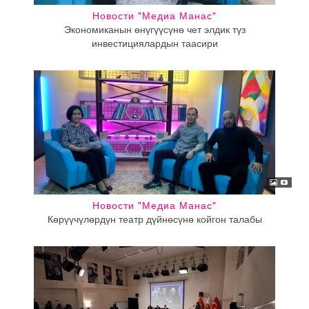
Новости "Медиа Манас"
Экономиканын өнүгүүсүнө чет элдик түз
инвестициялардын таасири
Новости "Медиа Манас"
Көрүүчүлөрдүн театр дүйнөсүнө койгон талабы