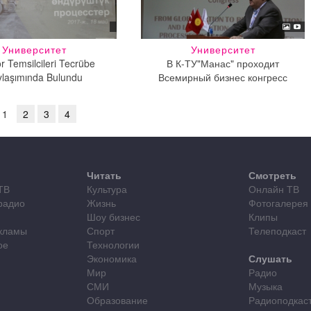
Университет
Университет
r Temsilcileri Tecrübe
В К-ТУ"Манас" проходит
ylaşımında Bulundu
Всемирный бизнес конгресс
1
2
3
4
Читать
Смотреть
ТВ
Культура
Онлайн ТВ
радио
Жизнь
Фотогалерея
Шоу бизнес
Клипы
кламы
Спорт
Телеподкаст
ое
Технологии
Экономика
Слушать
Мир
Радио
СМИ
Музыка
Образование
Радиоподкас