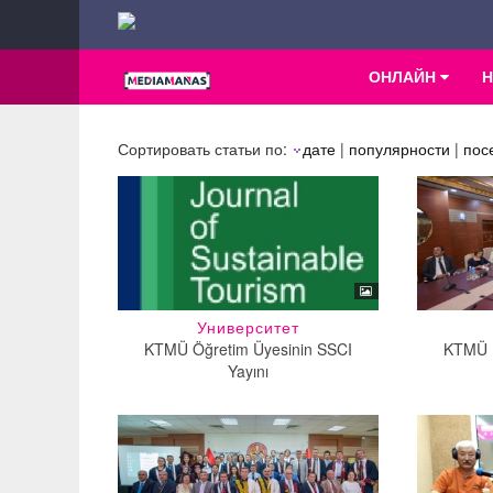
ОНЛАЙН
Сортировать статьи по:
дате
|
популярности
|
пос
Университет
KTMÜ Öğretim Üyesinin SSCI
KTMÜ İ
Yayını