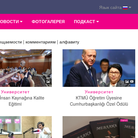
Язык сайта
НОВОСТИ
ФОТОГАЛЕРЕЯ
ПОДКАСТ
ещаемости
|
комментариям
|
алфавиту
Университет
Университет
nsan Kaynağına Kalite
KTMÜ Öğretim Üyesine
Eğitimi
Cumhurbaşkanlığı Özel Ödülü