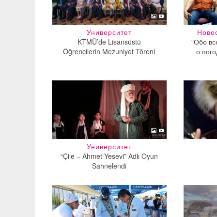
Университет
Ново
KTMÜ’de Lisansüstü
"Обо вс
Öğrencilerin Mezuniyet Töreni
о пого
Университет
“Çile – Ahmet Yesevi” Adlı Oyun
Sahnelendi