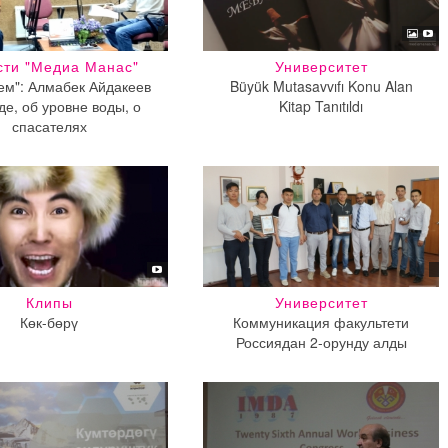
сти "Медиа Манас"
Университет
ем": Алмабек Айдакеев
Büyük Mutasavvıfı Konu Alan
де, об уровне воды, о
Kitap Tanıtıldı
спасателях
Клипы
Университет
Көк-бөрү
Коммуникация факультети
Россиядан 2-орунду алды