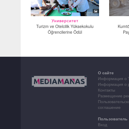
Университет
Turizm ve Otelcilik Yüksekokulu
Kumtö
Öğrencilerine Ödül
Pa
О сайте
Информация о 
Информация о 
Контакты
Размещение ре
Пользовательск
соглашение
Пользователь
Вход