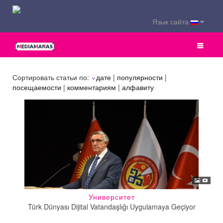
Язык сайта
Сортировать статьи по:
дате
|
популярности
|
посещаемости
|
комментариям
|
алфавиту
Университет
Türk Dünyası Dijital Vatandaşlığı Uygulamaya Geçiyor