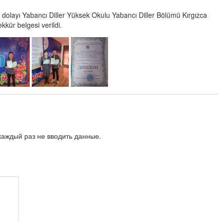
olayı Yabancı Diller Yüksek Okulu Yabancı Diller Bölümü Kırgızca
kkür belgesi verildi.
аждый раз не вводить данные.