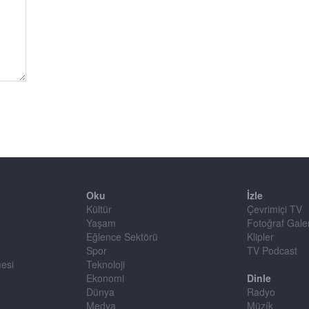
Oku
İzle
Kültür
Çevrimiçi TV
Yaşam
Fotoğraf Galer
Eğlence Sektörü
Klipler
Spor
TV Podcast
mesi
Teknoloji
Ekonomi
Dinle
Dünya
Radyo
Medya
Müzík