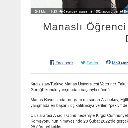
2 Mart, 16:23
·
0 комментариев
·
4552 просмотры ·
Ве
Manaslı Öğrenci
Facebook
Twitter
Мой ми
Kırgızistan-Türkiye Manas Üniversitesi Veteriner Fakült
Gereği" konulu yarışmadan başarıyla döndü.
Manas Rayosu’nda program da sunan Asılbekov, Eğitim
yarışmada en başarılı üç katılımcıya verilen “pekiyi” d
Uluslararası Anadili Günü nedeniyle Kırgız Cumhuriyet
Komisyonu'nun himayesinde 28 Şubat 2022'de gerçekleş
28 öğrenci katıldı.