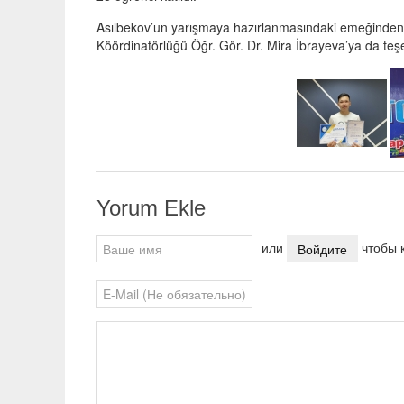
Asılbekov’un yarışmaya hazırlanmasındaki emeğinden d
Köördinatörlüğü Öğr. Gör. Dr. Mira İbrayeva’ya da teşe
Yorum Ekle
или
чтобы к
Войдите