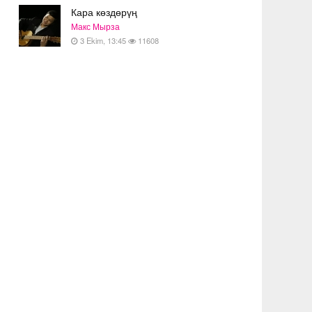
Кара көздөрүң
Макс Мырза
3 Ekim, 13:45
11608