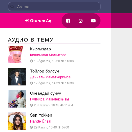
Oturum Aç
АУДИО В ТЕМУ
Кыргыздар
Кишимжан Мамытова
15 Ağustos, 16:20
11308
Тойлор болсун
Даниель Маматкеримов
17 Ağustos, 14:29
11630
Океандай сүйүү
Гүлмира Макелек кызы
20 Haziran, 16:13
11964
Sen Yokken
Hande Ünsal
29 Kasım, 16:49
5700