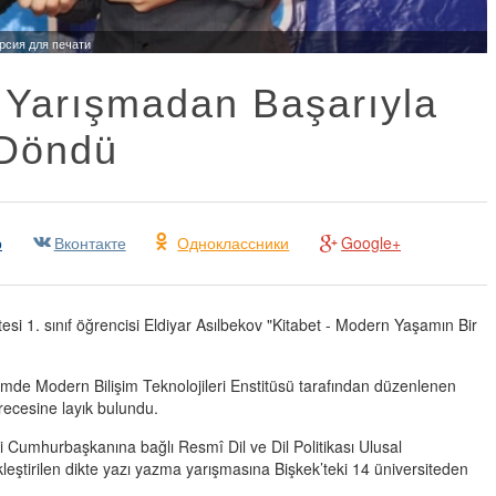
рсия для печати
 Yarışmadan Başarıyla
Döndü
р
Вконтакте
Одноклассники
Google+
esi 1. sınıf öğrencisi Eldiyar Asılbekov "Kitabet - Modern Yaşamın Bir
de Modern Bilişim Teknolojileri Enstitüsü tarafından düzenlenen
erecesine layık bulundu.
i Cumhurbaşkanına bağlı Resmî Dil ve Dil Politikası Ulusal
tirilen dikte yazı yazma yarışmasına Bişkek’teki 14 üniversiteden