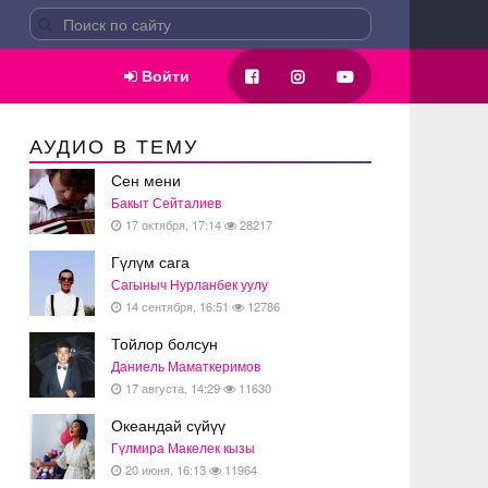
Войти
АУДИО В ТЕМУ
Сен мени
Бакыт Сейталиев
17 октября, 17:14
28217
Гүлүм сага
Сагыныч Нурланбек уулу
14 сентября, 16:51
12786
Тойлор болсун
Даниель Маматкеримов
17 августа, 14:29
11630
Океандай сүйүү
Гүлмира Макелек кызы
20 июня, 16:13
11964