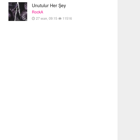
Unutulur Her Şey
RockA
27 мая, 09:15
11516