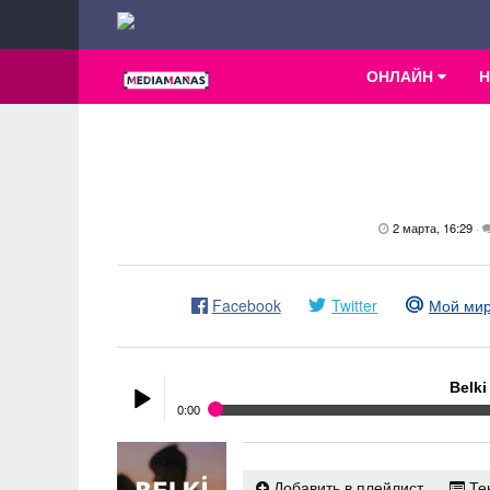
ОНЛАЙН
2 марта, 16:29
·
Facebook
Twitter
Мой ми
Belki
0:00
Belki
- Dedublüman
Play /
Добавить в плейлист
Тек