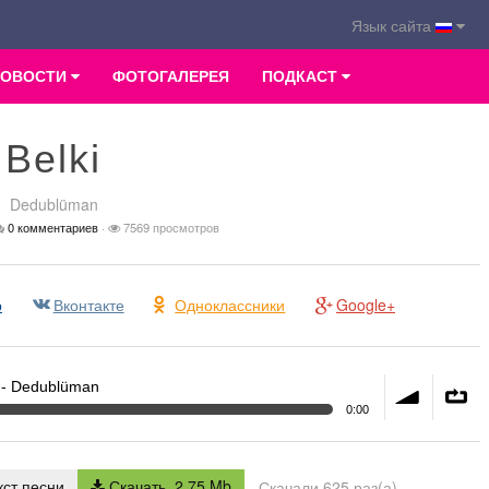
Язык сайта
НОВОСТИ
ФОТОГАЛЕРЕЯ
ПОДКАСТ
Belki
Dedublüman
0 комментариев
·
7569 просмотров
р
Вконтакте
Одноклассники
Google+
- Dedublüman
0:00
volume
∞
ст песни
Скачать, 2.75 Mb
Скачали 625 раз(а)