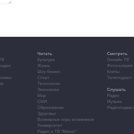
Читать
Смотреть
ТВ
Культура
Онлайн ТВ
радио
Жизнь
Фотогалерея
Шоу бизнес
Клипы
кламы
Спорт
Телеподкаст
ое
Технологии
Экономика
Слушать
Мир
Радио
СМИ
Музыка
Образование
Радиоподкас
Здоровье
Всемирные игры кочевников
Университет
Радио и ТВ "Манас"