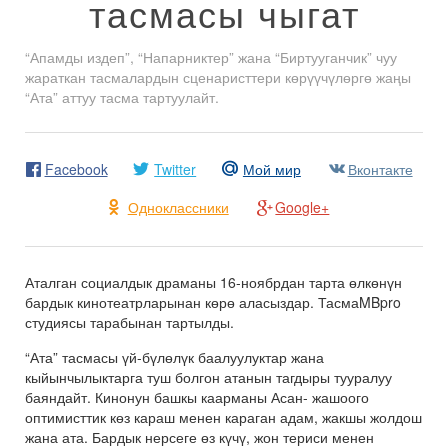
тасмасы чыгат
“Апамды издеп”, “Напарниктер” жана “Биртууганчик” чуу
жараткан тасмалардын сценаристтери көрүүчүлөргө жаңы
“Ата” аттуу тасма тартуулайт.
Facebook
Twitter
Мой мир
Вконтакте
Одноклассники
Google+
Аталган социалдык драманы 16-ноябрдан тарта өлкөнүн
бардык кинотеатрларынан көрө аласыздар. ТасмаMBpro
студиясы тарабынан тартылды.
“Ата” тасмасы үй-бүлөлүк баалуулуктар жана
кыйынчылыктарга туш болгон атанын тагдыры тууралуу
баяндайт. Кинонун башкы каарманы Асан- жашоого
оптимисттик көз караш менен караган адам, жакшы жолдош
жана ата. Бардык нерсеге өз күчү, жон териси менен