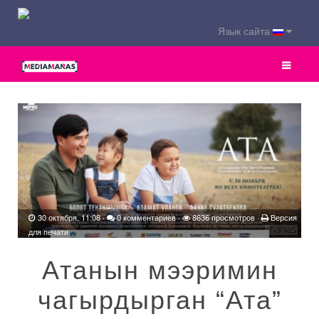
Язык сайта
30 октября, 11:08
·
0 комментариев
·
8636 просмотров ·
Версия
для печати
Атанын мээримин
чагырдырган “Ата”