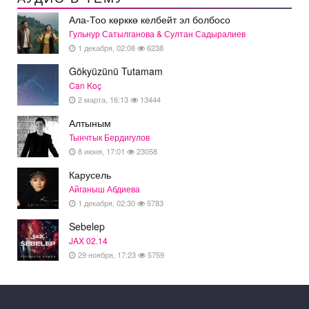
Ала-Тоо көрккө келбейт эл болбосо
Гульнур Сатылганова & Султан Садыралиев
1 декабря, 02:08
6238
Gökyüzünü Tutamam
Can Koç
2 марта, 16:13
13444
Алтыным
Тынчтык Бердигулов
8 июня, 17:01
23058
Карусель
Айганыш Абдиева
1 декабря, 02:30
5783
Sebelep
JAX 02.14
29 ноября, 17:23
5759