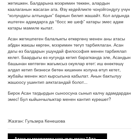
жетишкен. Балдарына мээримин төккөн, алардын
каалаганын жасаган ата. Өзү кедейликте чоңойгондугу үчүн
“колундагы алтындын” баркын билип жашайт. Кол алдында
иштеген адамдарга да “босс же шеф” катары эмес адам
катары мамиле кылат.
Асан жетишпеген балалыкты өткөргөнү менен аны атасы
абдан жакшы көргөн, мээримин төгүп тарбиялаган. Асан
дагы өз балдарын ушундай философия менен тарбиялап
келет. Баардыгы өз нугунда кетип баратканда эле, Асандын
башынан көптөгөн жагымсыз окуялар өтөт: иш өнөктөшү
алдап кетип бизнеси бөтөн кишинин колуна өтүп кетет,
жубайы менен жол кырсыгына кабылат. Анын бактылуу
жашоосу ушинтип аяктагандай болот...
Бирок Асан тагдырдын сыноосуна сынып калчу адамдардан
эмес! Бул кыйынчылыктар менен кантип күрөшөт?
Жазган: Гульзира Кенешова
Атанын мээримин чагырдырган “Ата” тасмасы чыгат