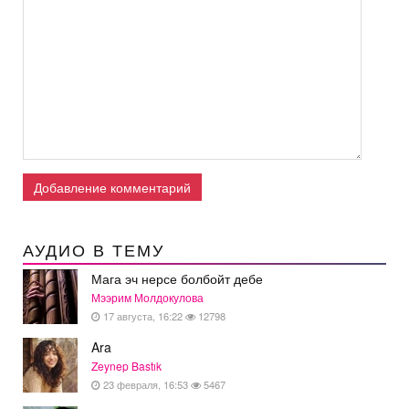
Добавление комментарий
АУДИО В ТЕМУ
Мага эч нерсе болбойт дебе
Мээрим Молдокулова
17 августа, 16:22
12798
Ara
Zeynep Bastık
23 февраля, 16:53
5467