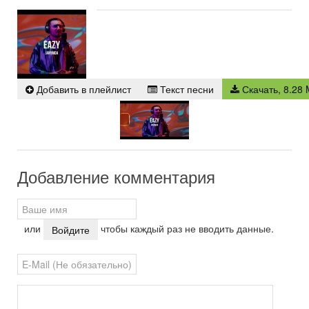
Janymda
- Eazy
Play /
∞
Добавить в плейлист
Текст песни
Скачать, 8.28
pause
repeat
Добавление комментария
или
чтобы каждый раз не вводить данные.
Войдите