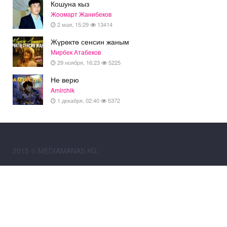
Кошуна кыз
Жоомарт Жанибеков
2 мая, 15:29
13414
Жүрөктө сенсин жаным
Мирбек Атабеков
29 ноября, 16:23
5225
Не верю
Amirchik
1 декабря, 02:40
5372
2015 © MEDIAMANAS.KG.