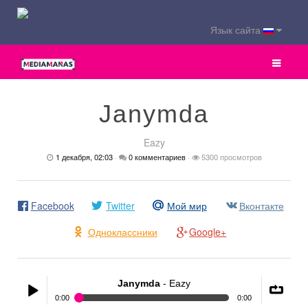
Язык сайта
Janymda
Eazy
1 декабря, 02:03
·
0 комментариев
·
5300 просмотров
Facebook
Twitter
Мой мир
Вконтакте
Одноклассники
Google+
Janymda
- Eazy
0:00
0:00