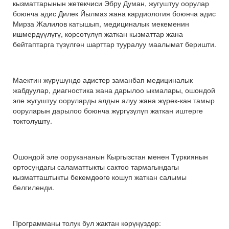
кызматтарынын жетекчиси Эбру Думан, жугуштуу оорулар
боюнча адис Дилек Йылмаз жана кардиология боюнча адис
Мирза Жалилов катышып, медициналык мекеменин
ишмердүүлүгү, көрсөтүлүп жаткан кызматтар жана
бейтаптарга түзүлгөн шарттар тууралуу маалымат беришти.
Маектин жүрүшүндө адистер заманбап медициналык
жабдуулар, диагностика жана дарылоо ыкмалары, ошондой
эле жугуштуу ооруларды алдын алуу жана жүрөк-кан тамыр
ооруларын дарылоо боюнча жүргүзүлүп жаткан иштерге
токтолушту.
Ошондой эле оорукананын Кыргызстан менен Түркиянын
ортосундагы саламаттыкты сактоо тармагындагы
кызматташтыкты бекемдөөгө кошуп жаткан салымы
белгиленди.
Программаны толук бул жактан көрүңүздөр: