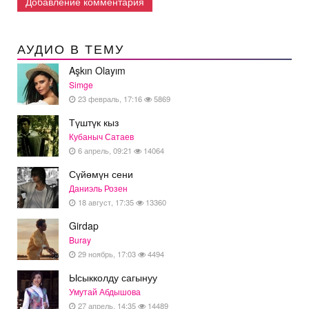
Добавление комментария
АУДИО В ТЕМУ
Aşkın Olayım
Simge
23 февраль, 17:16
5869
Түштүк кыз
Кубаныч Сатаев
6 апрель, 09:21
14064
Сүйөмүн сени
Даниэль Розен
18 август, 17:35
13360
Girdap
Buray
29 ноябрь, 17:03
4494
Ысыкколду сагынуу
Умутай Абдышова
27 апрель, 14:35
14489