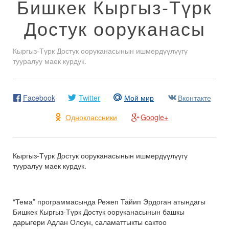
Бишкек Кыргыз-Түрк
Достук ооруканасы
Кыргыз-Түрк Достук ооруканасынын ишмердүүлүүгү
тууралуу маек курдук.
Facebook
Twitter
Мой мир
Вконтакте
Одноклассники
Google+
Кыргыз-Түрк Достук ооруканасынын ишмердүүлүүгү
тууралуу маек курдук.
“Тема” программасында Режеп Тайип Эрдоган атындагы
Бишкек Кыргыз-Түрк Достук ооруканасынын башкы
дарыгери Адлан Олсун, саламаттыкты сактоо