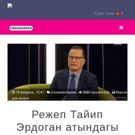
Сайт тили
18 февраль, 12:47
·
0 комментариев
·
2685 просмотров ·
Версия
для печати
Режеп Тайип
Эрдоган атындагы