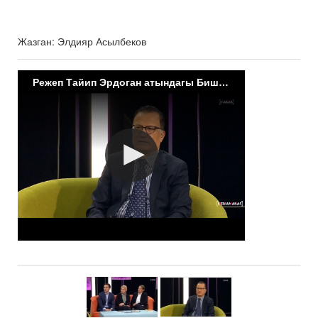
Жазган: Элдияр Асылбеков
Режеп Тайип Эрдоган атындагы Бишкек Кыргыз-Түрк Достук ооруканасы