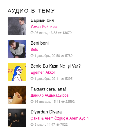
АУДИО В ТЕМУ
Баркын бил
Урмат Койчиев
26 июль, 13:38
13679
Beni beni
Sefo
1 декабрь, 02:50
5789
Benle Bu Kızın Ne İşi Var?
Egemen Akkol
1 декабрь, 02:11
5395
Рахмат сага, апа!
Данияр Абдыкадыров
16 январь, 15:41
22592
Diyardan Diyara
Çakal & Arem Özgüç & Arem Aydın
3 март, 14:47
7022