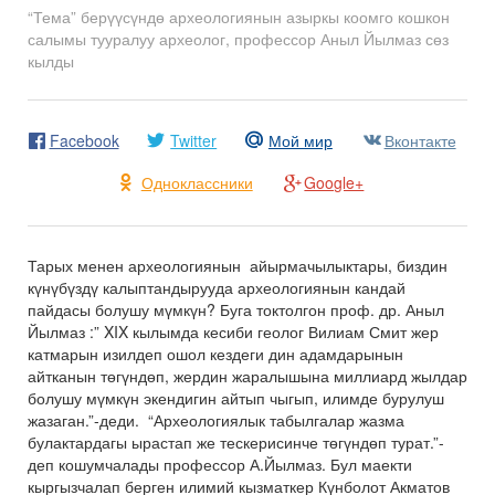
“Тема” берүүсүндө археологиянын азыркы коомго кошкон
салымы тууралуу археолог, профессор Аныл Йылмаз сөз
кылды
Facebook
Twitter
Мой мир
Вконтакте
Одноклассники
Google+
Тарых менен археологиянын айырмачылыктары, биздин
күнүбүздү калыптандырууда археологиянын кандай
пайдасы болушу мүмкүн? Буга токтолгон проф. др. Аныл
Йылмаз :” XIX кылымда кесиби геолог Вилиам Смит жер
катмарын изилдеп ошол кездеги дин адамдарынын
айтканын төгүндөп, жердин жаралышына миллиард жылдар
болушу мүмкүн экендигин айтып чыгып, илимде бурулуш
жазаган.”-деди. “Археологиялык табылгалар жазма
булактардагы ырастап же тескерисинче төгүндөп турат.”-
деп кошумчалады профессор А.Йылмаз. Бул маекти
кыргызчалап берген илимий кызматкер Күнболот Акматов