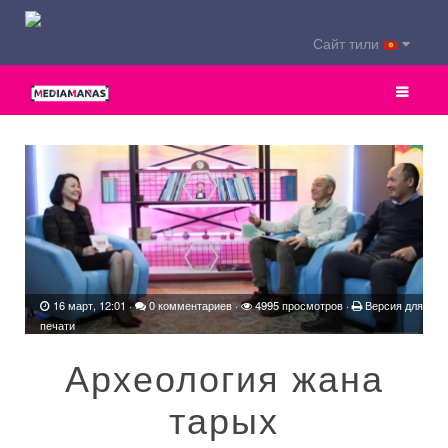
Сайт тили
16 март, 12:01
·
0 комментариев
·
4995 просмотров ·
Версия для
печати
Археология жана
тарых