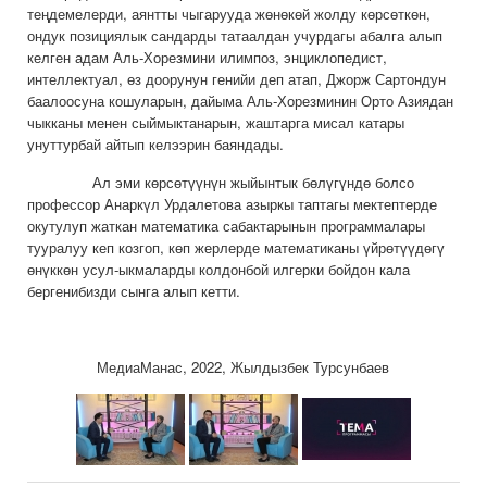
теңдемелерди, аянтты чыгарууда жөнөкөй жолду көрсөткөн,
ондук позициялык сандарды татаалдан учурдагы абалга алып
келген адам Аль-Хорезмини илимпоз, энциклопедист,
интеллектуал, өз доорунун генийи деп атап, Джорж Сартондун
баалоосуна кошуларын, дайыма Аль-Хорезминин Орто Азиядан
чыкканы менен сыймыктанарын, жаштарга мисал катары
унуттурбай айтып келээрин баяндады.
Ал эми көрсөтүүнүн жыйынтык бөлүгүндө болсо
профессор Анаркүл Урдалетова азыркы таптагы мектептерде
окутулуп жаткан математика сабактарынын программалары
тууралуу кеп козгоп, көп жерлерде математиканы үйрөтүүдөгү
өнүккөн усул-ыкмаларды колдонбой илгерки бойдон кала
бергенибизди сынга алып кетти.
МедиаМанас, 2022, Жылдызбек Турсунбаев