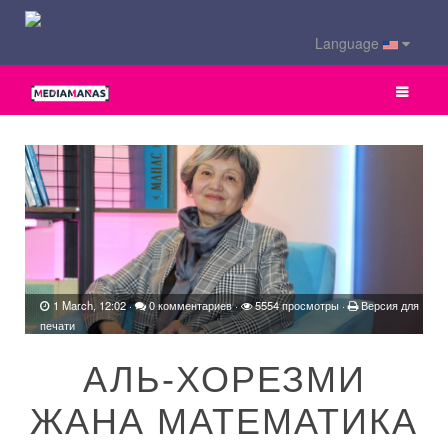
Language
1 March, 12:02
·
0 комментариев
·
5554 просмотры ·
Версия для
печати
АЛЬ-ХОРЕЗМИ
ЖАНА МАТЕМАТИКА