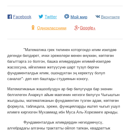
Facebook
Twitter
Мой мир
Вконтакте
Одноклассники
Google+
"Математика грек тилинен которгондо илим изилдөө
дегенди билдирет, ички эрежелери менен өнүккөн, көптөгөн
багыттарга ээ болгон, башка илимдердин илимий-изилдөө
жасоосуна, ийгиликке жетүүсүнө шарт түзүп берген
фундаменталдык илим, ошондуктан эң керектүү болуп
саналат"- деп кеп баштады студиянын коногу.
Математиканын жашообуздун ар бир бөлүгүндө бар экенин
белгилеген Анаркүл айым маегинин негизги бөлүгүн Чыгыштын
жылдызы, математиканын фундаментин түзгөн адам, көптөгөн
формула, таблицала, эреже, функцияларды иштеп чыгып ушул
илимге киргизген Мухаммад ибн Муса Аль-Хорезмиге арнады.
Фундаменталдык илимдердин негиздөөчүсү,
алгебрадагы алгачкы трактатты ойлоп тапкан, квадраттык