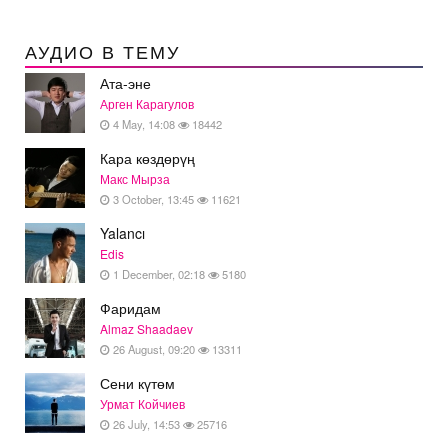
АУДИО В ТЕМУ
Ата-эне
Арген Карагулов
4 May, 14:08
18442
Кара көздөрүң
Макс Мырза
3 October, 13:45
11621
Yalancı
Edis
1 December, 02:18
5180
Фаридам
Almaz Shaadaev
26 August, 09:20
13311
Сени күтөм
Урмат Койчиев
26 July, 14:53
25716