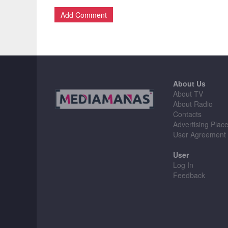
Add Comment
About Us
About TV
About Radio
Contacts
Advertising Plac
User Agreement
User
Log In
Feedback