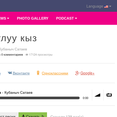
Language
EWS
PHOTO GALLERY
PODCAST
луу кыз
Кубаныч Сатаев
0 комментариев
·
17124 просмотры
р
Вконтакте
Одноклассники
Google+
з
- Кубаныч Сатаев
0:00
volume
∞
ст песни
Скачать, b
Скачали 139 раз(а)