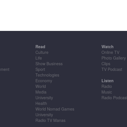
Read
Watch
Culture
Online TV
Life
Photo Gallery
Show Business
Clips
ement
Sport
TV Podcast
Technologies
Economy
Listen
World
Radio
Media
Music
University
Radio Podcas
Health
World Nomad Games
University
Radio TV Manas