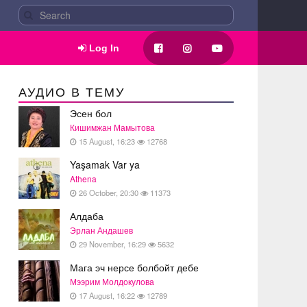
Log In
АУДИО В ТЕМУ
Эсен бол
Кишимжан Мамытова
15 August, 16:23
12768
Yaşamak Var ya
Athena
26 October, 20:30
11373
Алдаба
Эрлан Андашев
29 November, 16:29
5632
Мага эч нерсе болбойт дебе
Мээрим Молдокулова
17 August, 16:22
12789