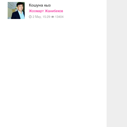
Кошуна кыз
Жоомарт Жанибеков
2 May, 15:29
13404