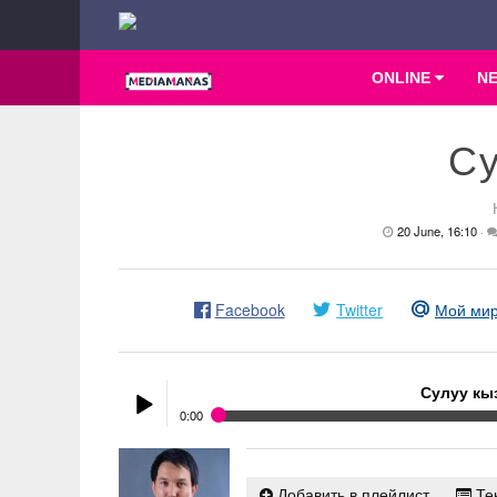
ONLINE
N
Су
20 June, 16:10
·
Facebook
Twitter
Мой ми
Сулуу кы
0:00
Сулуу кыз
- Кубаныч Сатаев
Play /
Добавить в плейлист
Тек