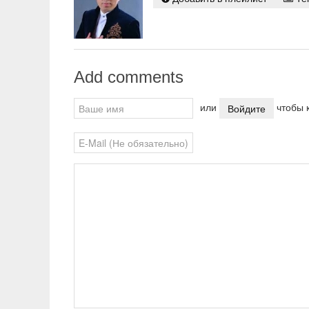
Add comments
pause
или
чтобы к
Войдите