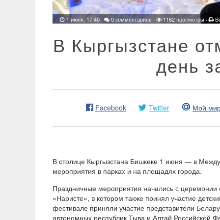
1 июня, 17:40
·
0 комментариев
·
1162 просмотры ·
В
В Кыргызстане о
день з
Facebook
Twitter
Мой ми
В столице Кыргызстана Бишкеке 1 июня — в Межд
мероприятия в парках и на площадях города.
Праздничные мероприятия начались с церемонии 
«Наристе», в котором также принял участие детск
фестивале приняли участие представители Беларус
автономных республик Тыва и Алтай Российской Ф