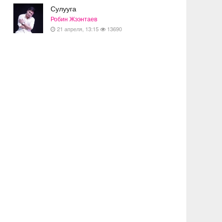
Сулууга
Робин Жээнтаев
21 апреля, 13:15
13690