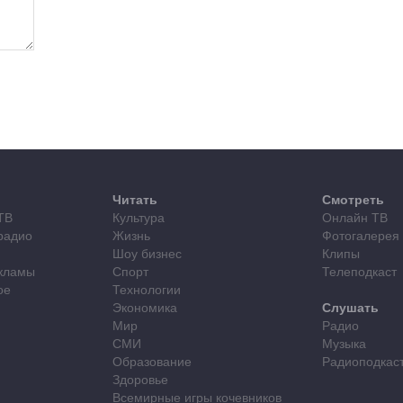
Читать
Смотреть
ТВ
Культура
Онлайн ТВ
радио
Жизнь
Фотогалерея
Шоу бизнес
Клипы
кламы
Спорт
Телеподкаст
ое
Технологии
Экономика
Слушать
Мир
Радио
СМИ
Музыка
Образование
Радиоподкас
Здоровье
Всемирные игры кочевников