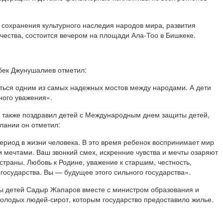
 сохранения культурного наследия народов мира, развития
рчества, состоится вечером на площади Ала-Тоо в Бишкеке.
бек Джунушалиев отметил:
ться одним из самых надежных мостов между народами. А дети
ного уважения».
 также поздравил детей с Международным днем защиты детей,
лании он отметил:
ериод в жизни человека. В это время ребенок воспринимает мир
 мечтами. Ваш звонкий смех, искренние чувства и мечты озаряют
траны. Любовь к Родине, уважение к старшим, честность,
государства. Вы — будущее этого сильного государства».
ы детей Садыр Жапаров вместе с министром образования и
молодых людей-сирот, которым государство предоставило жилье.