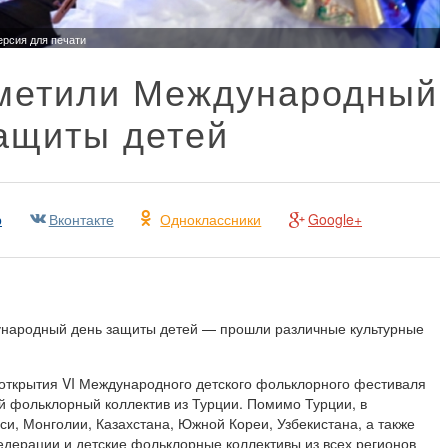
ерсия для печати
тметили Международный
ащиты детей
р
Вконтакте
Одноклассники
Google+
ународный день защиты детей — прошли различные культурные
открытия VI Международного детского фольклорного фестиваля
ий фольклорный коллектив из Турции. Помимо Турции, в
и, Монголии, Казахстана, Южной Кореи, Узбекистана, а также
едерации и детские фольклорные коллективы из всех регионов