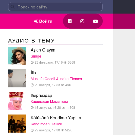
Войти
АУДИО В ТЕМУ
Aşkın Olayım
Simge
23 февраля, 17:16
5858
İlla
Mustafa Ceceli & Indira Elemes
29 ноября, 17:33
4849
Кыргыздар
Кишимжан Мамытова
15 августа, 16:20
11308
Kötüsünü Kendime Yaptım
Kendimden Hallice
29 ноября, 17:38
5295