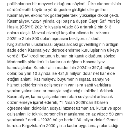
politikalarının bir meyvesi olduğunu söyledi. Ülke ekonomisinin
sürdürülebilir büyüme yörüngesine girdiğini dile getiren
Kasımaliyev, ekonomik göstergelerdeki yükselişe dikkat çekti.
Kasımaliyev, "2024 yılında kişi başına düşen Gayri Safi Yurt İçi
Hasıla (GSYH) 2021'e kıyasla yüzde 86 artarak 2 bin 513
dolara ulaştı. Mevcut elverişli koşullar altında bu rakamın
2025'te 2 bin 800 doları aşmasını bekliyoruz." dedi.
Kırgızistan'ın uluslararası piyasalardaki güvenilirliğinin arttığını
ifade eden Kasımaliyev, derecelendirme kuruluşlarının ülkeye
verdiği "B+" kredi notunun bunun bir kanıtı olduğunu söyledi.
Madencilik şirketlerinin karlarına değinen Kasımaliyev,
kamulaştırılan Kumtor altın madeninin 2024'te 397,4 milyon
dolar, bu yılın 10 ayında ise 421,8 milyon dolar net kar elde
ettiğini anlattı. Kasımaliyev, büyümenin inşaat, sanayi ve
hizmet sektörlerinin gelişmesinin yanı sıra sabit varlıklara
yapılan yatırımların artmasıyla sağlandığını bildirdi. Adılbek
Kasımaliyev, kamu çalışanlarının refah seviyesini artıracak
düzenlemeye işaret ederek, "1 Nisan 2026'dan itibaren
öğretmenler, doktorlar, sosyal hizmet uzmanları, kültür ve spor
çalışanları ile teknik personelin maaşlarına en az yüzde 50 zam
yapılacak." dedi. - "2030 bütçe hedefi 30 milyar dolar" Genel
kurulda Kırgızistan'ın 2030 yılına kadar uygulamayı planladığı