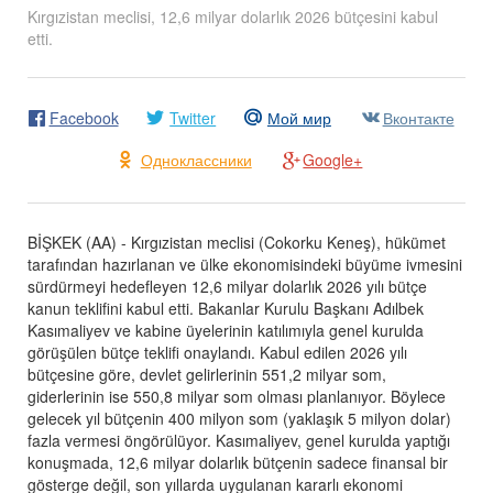
Kırgızistan meclisi, 12,6 milyar dolarlık 2026 bütçesini kabul
etti.
Facebook
Twitter
Мой мир
Вконтакте
Одноклассники
Google+
BİŞKEK (AA) - Kırgızistan meclisi (Cokorku Keneş), hükümet
tarafından hazırlanan ve ülke ekonomisindeki büyüme ivmesini
sürdürmeyi hedefleyen 12,6 milyar dolarlık 2026 yılı bütçe
kanun teklifini kabul etti. Bakanlar Kurulu Başkanı Adılbek
Kasımaliyev ve kabine üyelerinin katılımıyla genel kurulda
görüşülen bütçe teklifi onaylandı. Kabul edilen 2026 yılı
bütçesine göre, devlet gelirlerinin 551,2 milyar som,
giderlerinin ise 550,8 milyar som olması planlanıyor. Böylece
gelecek yıl bütçenin 400 milyon som (yaklaşık 5 milyon dolar)
fazla vermesi öngörülüyor. Kasımaliyev, genel kurulda yaptığı
konuşmada, 12,6 milyar dolarlık bütçenin sadece finansal bir
gösterge değil, son yıllarda uygulanan kararlı ekonomi