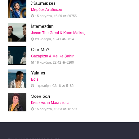
Жаштык кез
Мирбек Атабеков
15 августа, 16:29
29755
İstemezdim
Jason The Great & Kaan Malkoç
29 ноября, 16:41
5814
Olur Mu?
Gazapizm & Melike Şahin
18 ноября, 22:42
5260
Yalancı
Edis
1 декабря, 02:18
5182
Эсен бол
Кишимжан Мамытова
15 августа, 16:23
12779