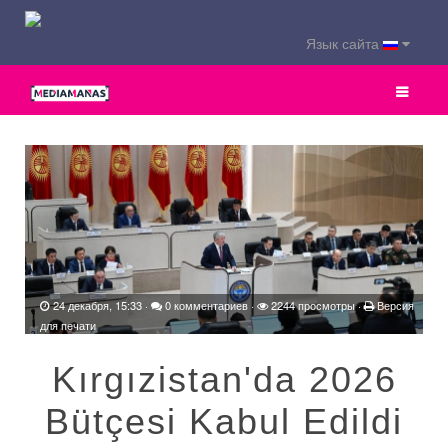
Язык сайта
24 декабря, 15:33
·
0 комментариев
·
2244 просмотры ·
Версия
для печати
Kırgızistan'da 2026
Bütçesi Kabul Edildi