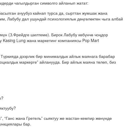
мдерди чагылдырган символго айланып жатат:
асылган ачуубуз кайнап турса да, сырттан жумшак жана
им, Лабубу дал ушундай психологиялык дөңгөлөктөн чыга албай
мкүн (З.Фрейдге шилтеме). Бирок Лабубу көбүнчө чоңдор
у Kasing Lung жана маркетинг компаниясы Pop Mart
 Түркияда дээрлик бир минималдык айлык маянага барабар
оциалдык маркерге” айланууда. Бир айлык маяна төлөп, биз
ы?
яктуубу?
”, “Ганс жана Гретель” сыяктуу же мастан-кемпир жөнүндө
ункциялары бар.