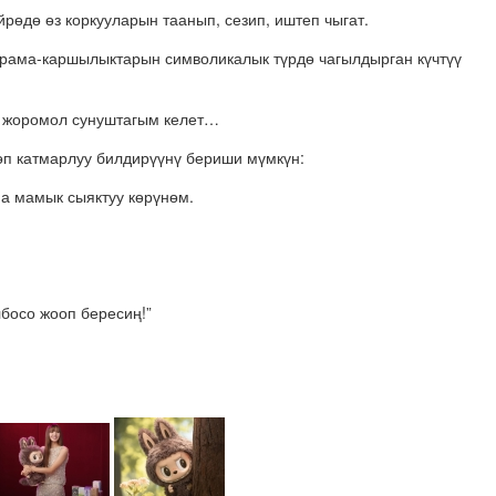
рөдө өз коркууларын таанып, сезип, иштеп чыгат.
рама-каршылыктарын символикалык түрдө чагылдырган күчтүү
к жоромол сунуштагым келет…
өп катмарлуу билдирүүнү бериши мүмкүн:
а мамык сыяктуу көрүнөм.
босо жооп бересиң!”