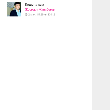
Кошуна кыз
Жоомарт Жанибеков
2 мая, 15:29
13412