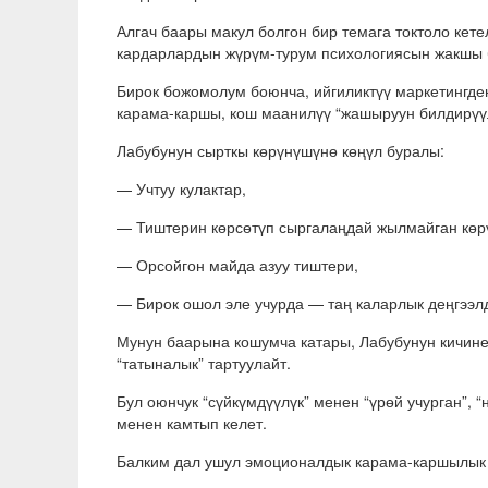
Алгач баары макул болгон бир темага токтоло кет
кардарлардын жүрүм-турум психологиясын жакшы 
Бирок божомолум боюнча, ийгиликтүү маркетингде
карама-каршы, кош маанилүү “жашыруун билдирүүл
Лабубунун сырткы көрүнүшүнө көңүл буралы:
— Учтуу кулактар,
— Тиштерин көрсөтүп сыргалаңдай жылмайган көр
— Орсойгон майда азуу тиштери,
— Бирок ошол эле учурда — таң каларлык деңгээлд
Мунун баарына кошумча катары, Лабубунун кичине
“татыналык” тартуулайт.
Бул оюнчук “сүйкүмдүүлүк” менен “үрөй учурган”, 
менен камтып келет.
Балким дал ушул эмоционалдык карама-каршылык а