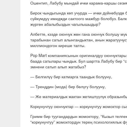
Ошентип, Лабубу мындай ички карама-каршы сези
Бирок чындыгында көп учурда — ички дүйнөбүздө б
сүйкүмдүү имиджди сактоого мажбур болобуз. Балк
жүргөн абалыбыздын чагылышыдыр?
Албетте, кээде оюнчук жөн гана оюнчук болушу мү
тарабынан сатып алынгандыктан, анын жаратуучус
миллиондогон киреше тапты.
Pop Mart компаниясынын оригиналдуу оюнчуктары
баада сатылары чындык. Бул шартта Лабубу бир “с
эмнени сатып алып жатабыз?
— Белгилүү бир катмарга таандык болууну,
— Тренддин (мода) бир бөлүгү болууну,
— Же материалдык жактан жетиштүүлүк образынб
Коркунучтуу оюнчуктар — коркунучтуу жомоктор сы
Гримм бир туугандардын жомоктору, “Кызыл телпек
“коркунучтуу” жомоктордун терең психологиялык ф