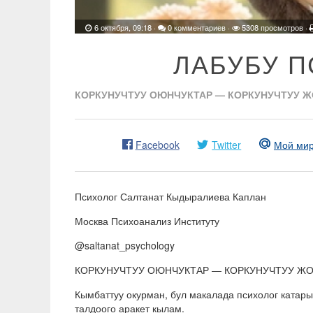
6 октября, 09:18
·
0 комментариев
·
5308 просмотров ·
ЛАБУБУ 
КОРКУНУЧТУУ ОЮНЧУКТАР — КОРКУНУЧТУУ 
Facebook
Twitter
Мой ми
Психолог Салтанат Кыдыралиева Каплан
Москва Психоанализ Институту
@saltanat_psychology
КОРКУНУЧТУУ ОЮНЧУКТАР — КОРКУНУЧТУУ Ж
Кымбаттуу окурман, бул макалада психолог катары
талдоого аракет кылам.