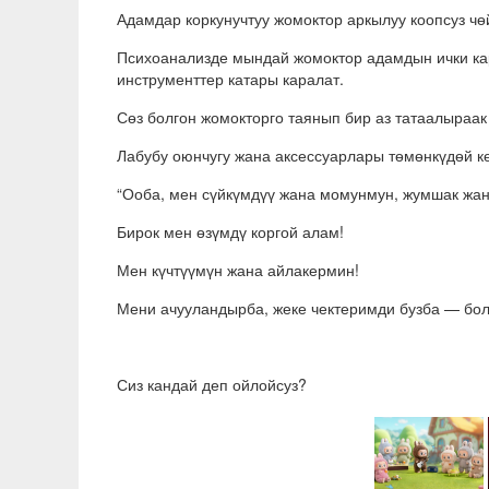
Адамдар коркунучтуу жомоктор аркылуу коопсуз чөй
Психоанализде мындай жомоктор адамдын ички ка
инструменттер катары каралат.
Сөз болгон жомокторго таянып бир аз татаалыраа
Лабубу оюнчугу жана аксессуарлары төмөнкүдөй к
“Ооба, мен сүйкүмдүү жана момунмун, жумшак жан
Бирок мен өзүмдү коргой алам!
Мен күчтүүмүн жана айлакермин!
Мени ачууландырба, жеке чектеримди бузба — бол
Сиз кандай деп ойлойсуз?