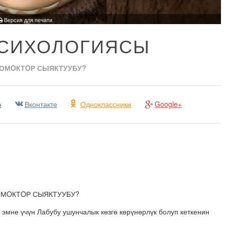
Версия для печати
ПСИХОЛОГИЯСЫ
ЖОМ
O
КТ
O
Р СЫЯКТУУБУ?
р
Вконтакте
Одноклассники
Google+
ОМOКТOР СЫЯКТУУБУ?
 эмне үчүн Лабубу ушунчалык көзгө көрүнөрлүк болуп кеткенин