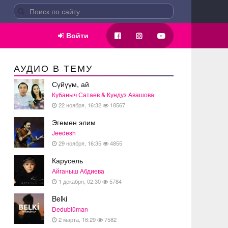
Войти
АУДИО В ТЕМУ
Сүйүүм, ай
Кубаныч Сатаев & Кундуз Авашова
22 ноября, 16:32
18567
Эгемен элим
Jeedesh
29 ноября, 16:35
4855
Карусель
Айганыш Абдиева
1 декабря, 02:30
5784
Belki
Dedublüman
2 марта, 16:29
7582