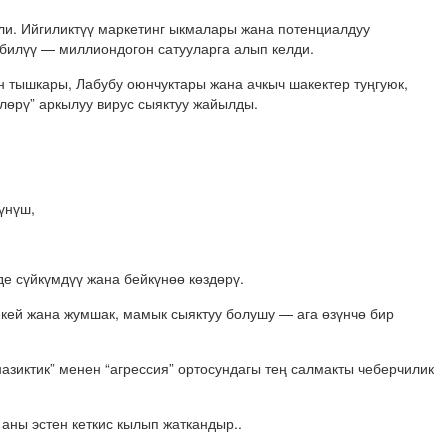
ели. Ийгиликтүү маркетинг ыкмалары жана потенциалдуу
билүү — миллиондогон сатууларга алып келди.
н тышкары, Лабубу оюнчуктары жана ачкыч шакектер туңгуюк,
өрү” аркылуу вирус сыяктуу жайылды.
үнүш,
е сүйкүмдүү жана бейкүнөө көздөрү.
кей жана жумшак, мамык сыяктуу болушу — ага өзүнчө бир
“назиктик” менен “агрессия” ортосундагы тең салмакты чеберчилик
ны эстен кеткис кылып жаткандыр..