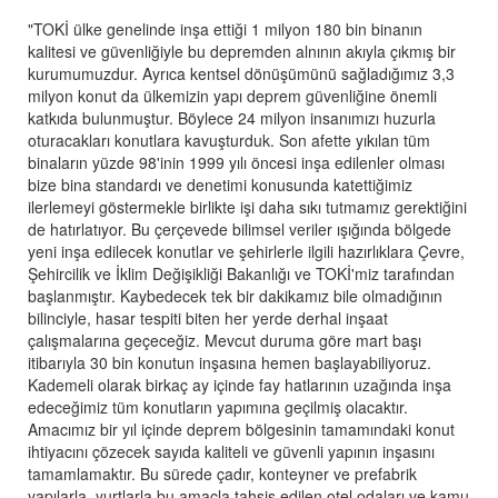
"TOKİ ülke genelinde inşa ettiği 1 milyon 180 bin binanın
kalitesi ve güvenliğiyle bu depremden alnının akıyla çıkmış bir
kurumumuzdur. Ayrıca kentsel dönüşümünü sağladığımız 3,3
milyon konut da ülkemizin yapı deprem güvenliğine önemli
katkıda bulunmuştur. Böylece 24 milyon insanımızı huzurla
oturacakları konutlara kavuşturduk. Son afette yıkılan tüm
binaların yüzde 98'inin 1999 yılı öncesi inşa edilenler olması
bize bina standardı ve denetimi konusunda katettiğimiz
ilerlemeyi göstermekle birlikte işi daha sıkı tutmamız gerektiğini
de hatırlatıyor. Bu çerçevede bilimsel veriler ışığında bölgede
yeni inşa edilecek konutlar ve şehirlerle ilgili hazırlıklara Çevre,
Şehircilik ve İklim Değişikliği Bakanlığı ve TOKİ'miz tarafından
başlanmıştır. Kaybedecek tek bir dakikamız bile olmadığının
bilinciyle, hasar tespiti biten her yerde derhal inşaat
çalışmalarına geçeceğiz. Mevcut duruma göre mart başı
itibarıyla 30 bin konutun inşasına hemen başlayabiliyoruz.
Kademeli olarak birkaç ay içinde fay hatlarının uzağında inşa
edeceğimiz tüm konutların yapımına geçilmiş olacaktır.
Amacımız bir yıl içinde deprem bölgesinin tamamındaki konut
ihtiyacını çözecek sayıda kaliteli ve güvenli yapının inşasını
tamamlamaktır. Bu sürede çadır, konteyner ve prefabrik
yapılarla, yurtlarla bu amaçla tahsis edilen otel odaları ve kamu