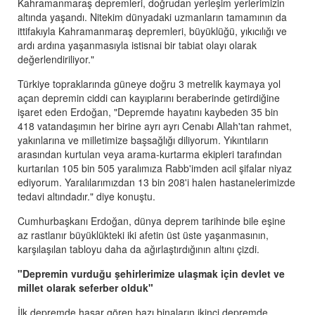
Kahramanmaraş depremleri, doğrudan yerleşim yerlerimizin
altında yaşandı. Nitekim dünyadaki uzmanların tamamının da
ittifakıyla Kahramanmaraş depremleri, büyüklüğü, yıkıcılığı ve
ardı ardına yaşanmasıyla istisnai bir tabiat olayı olarak
değerlendiriliyor."
Türkiye topraklarında güneye doğru 3 metrelik kaymaya yol
açan depremin ciddi can kayıplarını beraberinde getirdiğine
işaret eden Erdoğan, "Depremde hayatını kaybeden 35 bin
418 vatandaşımın her birine ayrı ayrı Cenabı Allah'tan rahmet,
yakınlarına ve milletimize başsağlığı diliyorum. Yıkıntıların
arasından kurtulan veya arama-kurtarma ekipleri tarafından
kurtarılan 105 bin 505 yaralımıza Rabb'imden acil şifalar niyaz
ediyorum. Yaralılarımızdan 13 bin 208'i halen hastanelerimizde
tedavi altındadır." diye konuştu.
Cumhurbaşkanı Erdoğan, dünya deprem tarihinde bile eşine
az rastlanır büyüklükteki iki afetin üst üste yaşanmasının,
karşılaşılan tabloyu daha da ağırlaştırdığının altını çizdi.
"Depremin vurduğu şehirlerimize ulaşmak için devlet ve
millet olarak seferber olduk"
İlk depremde hasar gören bazı binaların ikinci depremde