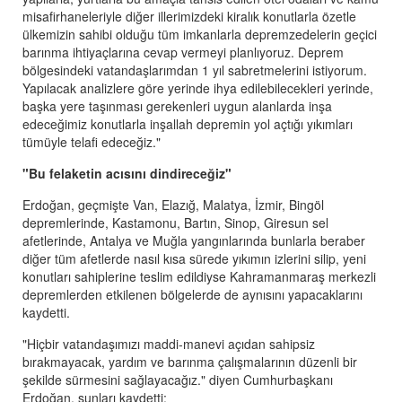
misafirhaneleriyle diğer illerimizdeki kiralık konutlarla özetle
ülkemizin sahibi olduğu tüm imkanlarla depremzedelerin geçici
barınma ihtiyaçlarına cevap vermeyi planlıyoruz. Deprem
bölgesindeki vatandaşlarımdan 1 yıl sabretmelerini istiyorum.
Yapılacak analizlere göre yerinde ihya edilebilecekleri yerinde,
başka yere taşınması gerekenleri uygun alanlarda inşa
edeceğimiz konutlarla inşallah depremin yol açtığı yıkımları
tümüyle telafi edeceğiz."
"Bu felaketin acısını dindireceğiz"
Erdoğan, geçmişte Van, Elazığ, Malatya, İzmir, Bingöl
depremlerinde, Kastamonu, Bartın, Sinop, Giresun sel
afetlerinde, Antalya ve Muğla yangınlarında bunlarla beraber
diğer tüm afetlerde nasıl kısa sürede yıkımın izlerini silip, yeni
konutları sahiplerine teslim edildiyse Kahramanmaraş merkezli
depremlerden etkilenen bölgelerde de aynısını yapacaklarını
kaydetti.
"Hiçbir vatandaşımızı maddi-manevi açıdan sahipsiz
bırakmayacak, yardım ve barınma çalışmalarının düzenli bir
şekilde sürmesini sağlayacağız." diyen Cumhurbaşkanı
Erdoğan, şunları kaydetti: