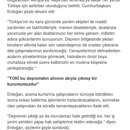
Türkiye için seferber olunduğunu belirtti. Cumhurbaşkanı
Erdoğan şöyle devam etti:
"Türkiye'nin bu kara gününde yardım ekipleri ile maddi
yardımları ve taahhütleriyle, manevi destekleriyle, dualarıyla
yanımızda yer alan dostlarımızın her birine şahsım, milletim
adına şükranlarımı sunuyorum. Deprem bölgesinde yıkılan
binaların altında kalan son vatandaşımızı da oradan çıkarana
dek çalışmalarımızı sürdüreceğiz. Cenazelerimizi defnederken
acılarını yüreklerimize gömecek, hatıralarını ömür boyu
muhafaza etmek üzere kalbimizin en mutena köşesine
yerleştireceğiz."
"TOKİ bu depremden alnının akıyla çıkmış bir
kurumumuzdur"
Erdoğan, arama kurtarma çalışmalarını tümüyle bitirdikten
sonra enkaz kaldırma işlemlerini hızlandıracaklarını, sürmekte
olan çalışmaları da süratle tamamlayacaklarını ifade etti.
"Depremin yıktığı ya da oturulamaz hale getirdiği evi, her iş
yerini yeniden yapıp hak sahiplerine teslim edeceğiz." diyen
Erdoğan, sözlerini şöyle sürdürdü: