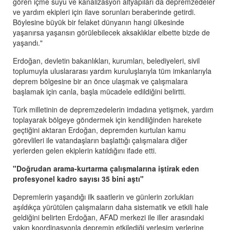
gören içme suyu ve kanalizasyon altyapıları da depremzedeler
ve yardım ekipleri için ilave sorunları beraberinde getirdi.
Böylesine büyük bir felaket dünyanın hangi ülkesinde
yaşanırsa yaşansın görülebilecek aksaklıklar elbette bizde de
yaşandı."
Erdoğan, devletin bakanlıkları, kurumları, belediyeleri, sivil
toplumuyla uluslararası yardım kuruluşlarıyla tüm imkanlarıyla
deprem bölgesine bir an önce ulaşmak ve çalışmalara
başlamak için canla, başla mücadele edildiğini belirtti.
Türk milletinin de depremzedelerin imdadına yetişmek, yardım
toplayarak bölgeye göndermek için kendiliğinden harekete
geçtiğini aktaran Erdoğan, depremden kurtulan kamu
görevlileri ile vatandaşların başlattığı çalışmalara diğer
yerlerden gelen ekiplerin katıldığını ifade etti.
"Doğrudan arama-kurtarma çalışmalarına iştirak eden
profesyonel kadro sayısı 35 bini aştı"
Depremlerin yaşandığı ilk saatlerin ve günlerin zorlukları
aşıldıkça yürütülen çalışmaların daha sistematik ve etkili hale
geldiğini belirten Erdoğan, AFAD merkezi ile iller arasındaki
yakın koordinasyonla depremin etkilediği yerleşim yerlerine