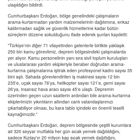
ulaşıldığını bildirdi.
Cumhurbaşkanı Erdoğan, bölge genelindeki çalışmaların
arama-kurtarmadan yardım malzemelerinin dağıtımına, enkaz
kaldırmadan sağlık ve güvenlik hizmetlerine kadar bütün
süreçlerin düzene sokulduğunu ifade ederek şunları kaydetti:
"Türkiye'nin diğer 71 vilayetinden gelenlerle birlikte yaklaşık
250 bin kamu görevlimiz, deprem bölgesindeki çalışmalarda
yer alıyor. Kamu personelinin yanı sıra sivil toplum kuruluşları
ve uluslararası yardım ekipleriyle beraber doğrudan arama-
kurtarma çalışmalarına iştirak eden profesyonel kadro sayısı 35
bini aştı. Sahada görevlendirilen iş makinesi sayısı 12 bin
235'e, uçak sayısı 76'ya, helikopter sayısı 121'e, gemi sayısı
26'ya, insansız hava aracı sayısı 45'e ulaştı. Depremin
üzerinden geçen uzun saatlerin ardından bile arama-kurtarma
ekiplerimizin yıkıntıların altından canlı vatandaşlarımızı
çıkartabiliyor olması, bu kara tablo içindeki en önemli teselli
kaynağımızdır."
Cumhurbaşkanı Erdoğan, deprem bölgesinde çeşitli kurumlara
ait 320 seyyar mutfakla her gün sıcak yemek dağıtıldığını,
sadece Kızılay'ın 20 milyon kap sıcak yemek dağıttığını,