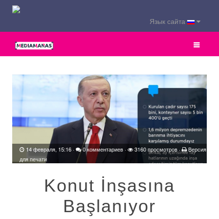
Язык сайта
14 февраля, 15:16
·
0 комментариев
·
3160 просмотров ·
Версия
для печати
Konut İnşasına
Başlanıyor