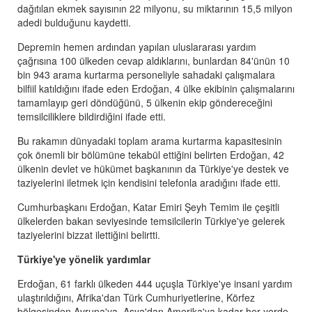
dağıtılan ekmek sayısının 22 milyonu, su miktarının 15,5 milyon
adedi bulduğunu kaydetti.
Depremin hemen ardından yapılan uluslararası yardım
çağrısına 100 ülkeden cevap aldıklarını, bunlardan 84'ünün 10
bin 943 arama kurtarma personeliyle sahadaki çalışmalara
bilfiil katıldığını ifade eden Erdoğan, 4 ülke ekibinin çalışmalarını
tamamlayıp geri döndüğünü, 5 ülkenin ekip göndereceğini
temsilciliklere bildirdiğini ifade etti.
Bu rakamın dünyadaki toplam arama kurtarma kapasitesinin
çok önemli bir bölümüne tekabül ettiğini belirten Erdoğan, 42
ülkenin devlet ve hükümet başkanının da Türkiye'ye destek ve
taziyelerini iletmek için kendisini telefonla aradığını ifade etti.
Cumhurbaşkanı Erdoğan, Katar Emiri Şeyh Temim ile çeşitli
ülkelerden bakan seviyesinde temsilcilerin Türkiye'ye gelerek
taziyelerini bizzat ilettiğini belirtti.
Türkiye'ye yönelik yardımlar
Erdoğan, 61 farklı ülkeden 444 uçuşla Türkiye'ye insani yardım
ulaştırıldığını, Afrika'dan Türk Cumhuriyetlerine, Körfez
bölgesinden Avrupa'ya, Asya'dan Amerika'ya kadar her yerde