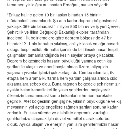
tamamen yıkıldığını anımsatan Erdoğan, şunları söyledi:
"Enkaz haline gelen 19 bini aşkın binadan 15 bininin
müdahalesi tamamlandı. Şu ana kadar deprem bölgesindeki
yaklaşık 369 bin binadaki 1 milyon 850 bin ev ve iş yeri Çevre,
Şehircilik ve İklim Değişikliği Bakanlığı ekipleri tarafından
incelendi. İlk belirlemelere göre deprem bölgesinde 47 bin
binadaki 211 bin konutun yıkılmış, acil yıkılacak ve ağır hasarlı
olduğu tespit edildi. Bir hafta içerisinde bitirilecek hasar tespit
çalışmaları tamamlandığında kesin sayılar ortaya çıkacaktır.
Deprem bölgesindeki hasarın büyüklüğü yanında çetin kış
şartları ile ulaşım ve enerji başta olmak üzere, altyapıda
yaşanan yıkımlar işimizi çok zorlaştırdı. Tüm bu sıkıntılar, ilk
etapta hem arama-kurtarma hem yardım çalışmalarında ciddi
aksamalara sebep oldu. Buna rağmen bölgedeki şehirlerimizin
ayakta kalan kapasiteleri ile yakın şehirlerden başlayarak
ülkemizin tamamındaki kamu imkanlarını hemen harekete
geçirdik. Afet bölgesinin genişliğine, yıkımın büyüklüğüne ve kış
mevsiminin yol açtığı engellere rağmen şartları sonuna kadar
zorladık. En kısa sürede ve etkinlikte depremin vurduğu
şehirlerimize ulaşmak için devlet ve millet olarak seferber
olduk. Ayrıca ulaşım ve enerjinin yanı sıra şehirlerimizin hasar