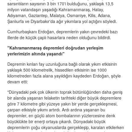
sarsıntıların sayısının 3 bin 170'i bulduğunu, yaklaşık 13,5
milyon vatandaşın yaşadığı Kahramanmaraş, Hatay,
Adıyaman, Gaziantep, Malatya, Osmaniye, Kilis, Adana,
Şanlıurfa ve Diyarbakır'da ağır yıkımlara yol açtığını söyledi.
Cumhurbaşkanı Erdoğan, depremlerin yakın çevredeki bazı
illerde de küçük çaplı hasarlara neden olduğunu bildirdi.
"Kahramanmaraş depremleri doğrudan yerleşim
yerlerimizin altında yaşandı"
Depremin kırılan fay uzunluğuna bağlı olarak yıkım etkisinin
yaklaşık 500 kilometrelik, hissedilen etkisinin ise 1000
kilometreden fazla alana yayıldığını kaydeden Erdoğan, şöyle
devam etti:
"Dünyadaki pek çok ülkenin toprak bütünlüğünden daha geniş
bir alanda yaşanan felaketin tarihteki diğer büyük depremlere
göre 7 kilometre gibi yüzeye yakın bir yerde gerçekleşmesi,
çarpan etkisiyle yıkımı artırdı. Ardı ardına yaşanan bu
depremler, en güçlü atom bombalarının yüzlercesine denk
büyüklükte bir enerji ortaya çıkardı. Dünyadaki büyük
depremlerin çoğu okyanuslarda gerçekleşip, karaları etkilerken