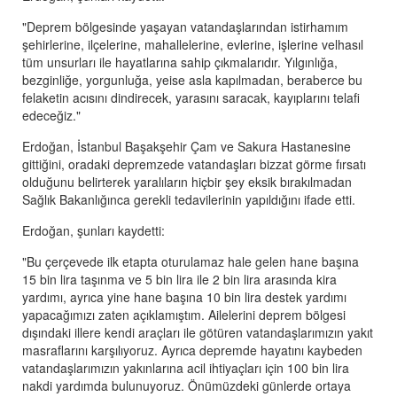
"Deprem bölgesinde yaşayan vatandaşlarından istirhamım
şehirlerine, ilçelerine, mahallelerine, evlerine, işlerine velhasıl
tüm unsurları ile hayatlarına sahip çıkmalarıdır. Yılgınlığa,
bezginliğe, yorgunluğa, yeise asla kapılmadan, beraberce bu
felaketin acısını dindirecek, yarasını saracak, kayıplarını telafi
edeceğiz."
Erdoğan, İstanbul Başakşehir Çam ve Sakura Hastanesine
gittiğini, oradaki depremzede vatandaşları bizzat görme fırsatı
olduğunu belirterek yaralıların hiçbir şey eksik bırakılmadan
Sağlık Bakanlığınca gerekli tedavilerinin yapıldığını ifade etti.
Erdoğan, şunları kaydetti:
"Bu çerçevede ilk etapta oturulamaz hale gelen hane başına
15 bin lira taşınma ve 5 bin lira ile 2 bin lira arasında kira
yardımı, ayrıca yine hane başına 10 bin lira destek yardımı
yapacağımızı zaten açıklamıştım. Ailelerini deprem bölgesi
dışındaki illere kendi araçları ile götüren vatandaşlarımızın yakıt
masraflarını karşılıyoruz. Ayrıca depremde hayatını kaybeden
vatandaşlarımızın yakınlarına acil ihtiyaçları için 100 bin lira
nakdi yardımda bulunuyoruz. Önümüzdeki günlerde ortaya