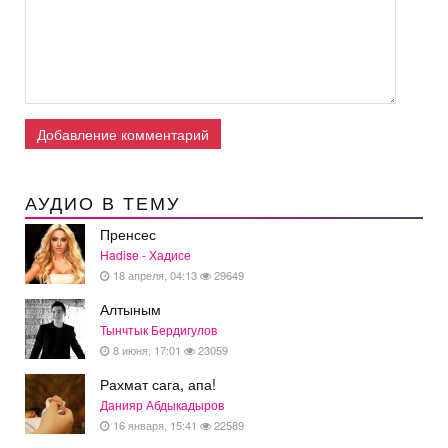
Добавление комментарий
АУДИО В ТЕМУ
Пренсес
Hadise - Хадисе
18 апреля, 04:13
29649
Алтыным
Тынчтык Бердигулов
8 июня, 17:01
23059
Рахмат сага, апа!
Данияр Абдыкадыров
16 января, 15:41
22589