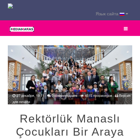
Язык сайта
27 декабря, 19:11
·
0 комментариев
·
4515 просмотров ·
Версия
для печати
Rektörlük Manaslı
Çocukları Bir Araya