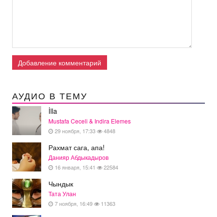
Добавление комментарий
АУДИО В ТЕМУ
İlla
Mustafa Ceceli & Indira Elemes
29 ноября, 17:33
4848
Рахмат сага, апа!
Данияр Абдыкадыров
16 января, 15:41
22584
Чындык
Тата Улан
7 ноября, 16:49
11363