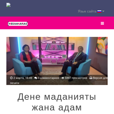
Язык сайта
2 марта, 16:49
·
0 комментариев
·
5997 просмотров ·
Версия для
печати
Дене маданияты
жана адам