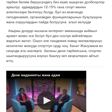
тарбия билим берүүсүндөгү биз ишке ашырган долбоорлор
аркылуу адамдардын 12-15% гана спорт менен
алектенээри белгилүү болду. Бул өз кезегинде
гиподинамия, организмдин функцияларынын бузулушуна
жана ооруулардын пайда болуусуна алып келүүдө
Азыркы доордо кыскача интернет заманында кыймыл
аракет жокко эсе болуп бул ден-соолук көйгөйлөрүн
жаратып жатат. Ошол эле пандемия ковид чектөөлөрүнүн
кесепетин жоюуда спорттун орду чоң. Канат Жанузаков өз
сөзүндө ата-энелерге баланы дене-тарбиясына, спортко
шыктандыруусуна өзүнүн баалуу кеп кеңештерин айтып
өттү.
Дене маданияты жана адам