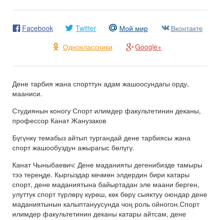
Facebook
Twitter
Мой мир
Вконтакте
Одноклассники
Google+
Дене тарбия жана спорттун адам жашоосундагы орду,
мааниси.
Студиянын коногу Спорт илимдер факультетинин деканы,
профессор Канат Жанузаков
Бүгүнкү темабыз айтып тургандай дене тарбиясы жана
спорт жашообуздун ажырагыс бөлүгү.
Канат Чыныбаевич: Дене маданияты дегенибизде тамыры
тээ тереңде. Кыргыздар көчмөн элдердин бири катары
спорт, дене маданиятына байыртадан эле маани берген,
улуттук спорт түрлөрү күрөш, көк бөрү сыяктуу оюндар дене
маданиятынын калыптануусунда чоң роль ойногон.Спорт
илимдер факультетинин деканы катары айтсам, дене