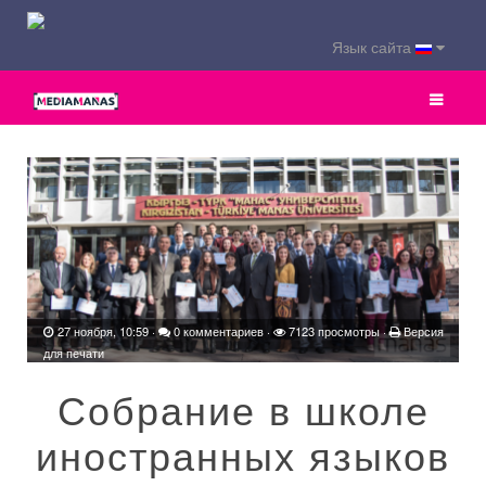
Язык сайта
27 ноября, 10:59
·
0 комментариев
·
7123 просмотры ·
Версия
для печати
Собрание в школе
иностранных языков