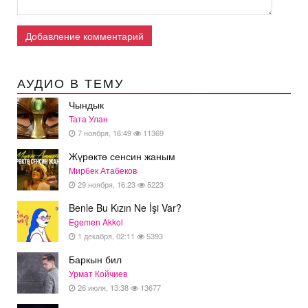
Добавление комментарий
АУДИО В ТЕМУ
Чындык
Тата Улан
7 ноября, 16:49
11369
Жүрөктө сенсин жаным
Мирбек Атабеков
29 ноября, 16:23
5223
Benle Bu Kızın Ne İşi Var?
Egemen Akkol
1 декабря, 02:11
5393
Баркын бил
Урмат Койчиев
26 июля, 13:38
13677