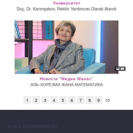
Университет
Doç. Dr. Karımşakov, Rektör Yardımcısı Olarak Atandı
Новости "Медиа Манас"
АЛЬ-ХОРЕЗМИ ЖАНА МАТЕМАТИКА
1
2
3
4
5
6
7
8
9
10
2015 © MEDIAMANAS.KG.