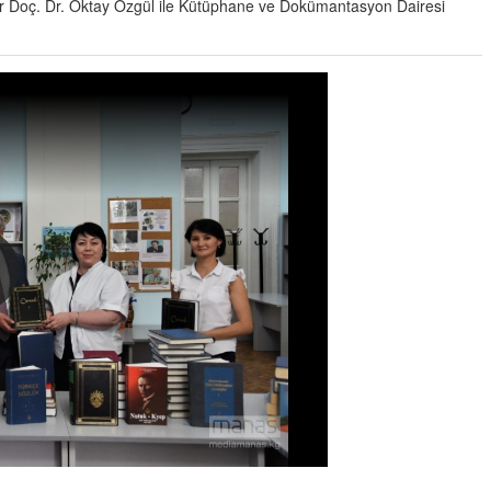
r Doç. Dr. Oktay Özgül ile Kütüphane ve Dokümantasyon Dairesi