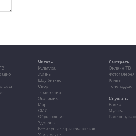
Читать
Смотреть
ТВ
Культура
Онлайн ТВ
радио
Жизнь
Фотогалерея
Шоу бизнес
Клипы
кламы
Спорт
Телеподкаст
ое
Технологии
Экономика
Слушать
Мир
Радио
СМИ
Музыка
Образование
Радиоподкас
Здоровье
Всемирные игры кочевников
Университет