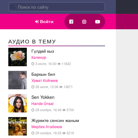
Войти
АУДИО В ТЕМУ
Гүлдөй кыз
Калинур
3 июля, 16:30
11822
Баркын бил
Урмат Койчиев
26 июля, 13:38
13671
Sen Yokken
Hande Ünsal
29 ноября, 16:49
5700
Жүрөктө сенсин жаным
Мирбек Атабеков
29 ноября, 16:23
5219