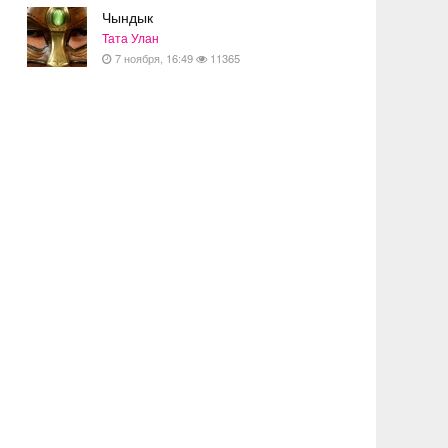
Чындык
Тата Улан
7 ноября, 16:49
11365