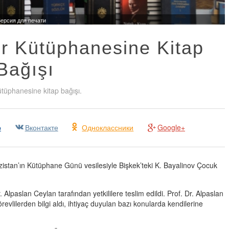
ерсия для печати
r Kütüphanesine Kitap
Bağışı
phanesine kitap bağışı.
р
Вконтакте
Одноклассники
Google+
ızistan’ın Kütüphane Günü vesilesiyle Bişkek’teki K. Bayalinov Çocuk
. Alpaslan Ceylan tarafından yetkililere teslim edildi. Prof. Dr. Alpaslan
lilerden bilgi aldı, ihtiyaç duyulan bazı konularda kendilerine