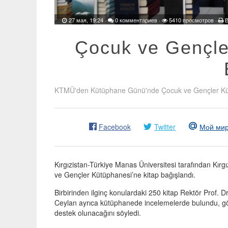
27 мая, 19:24
·
0 комментариев
·
5410 просмотров ·
В
Çocuk ve Gençle
KTMÜ'den Kütüphane Günü'nde Çocuk ve Gençler Kütü
Facebook
Twitter
Мой ми
Kırgızistan-Türkiye Manas Üniversitesi tarafından Kırg
ve Gençler Kütüphanesi’ne kitap bağışlandı.
Birbirinden ilginç konulardaki 250 kitap Rektör Prof. Dr
Ceylan ayrıca kütüphanede incelemelerde bulundu, görev
destek olunacağını söyledi.