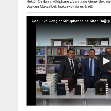
Rektör Ceylan'a kütüphane ziyaretinde Genel Sekrete
Başkanı Maksatbek Inakbekov da eşlik etti.
Çocuk ve Gençler Kütüphanesine Kitap Bağışı