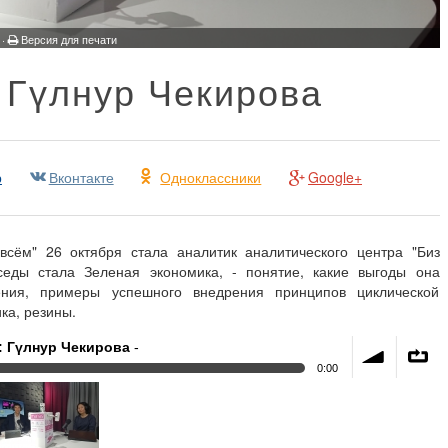
 ·
Версия для печати
 Гүлнур Чекирова
р
Вконтакте
Одноклассники
Google+
сём" 26 октября стала аналитик аналитического центра "Биз
седы стала Зеленая экономика, - понятие, какие выгоды она
ения, примеры успешного внедрения принципов циклической
ка, резины.
: Гүлнур Чекирова
-
0:00
volume
∞