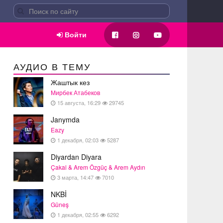
Войти
АУДИО В ТЕМУ
Жаштык кез
Мирбек Атабеков
15 августа, 16:29
29745
Janymda
Eazy
1 декабря, 02:03
5287
Diyardan Diyara
Çakal & Arem Özgüç & Arem Aydın
3 марта, 14:47
7010
NKBİ
Güneş
1 декабря, 02:55
6292