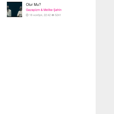
Olur Mu?
Gazapizm & Melike Şahin
18 ноября, 22:42
5241