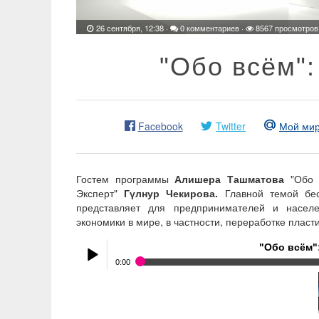
26 сентября, 12:38
·
0 комментариев
·
8567 просмотров
"Обо всём":
Facebook
Twitter
Мой ми
Гостем программы
Алишера Ташматова
"Обо в
Эксперт"
Гүлнур Чекирова.
Главной темой бе
представляет для предпринимателей и насел
экономики в мире, в частности, переработке пласти
"Обо всём"
0:00
"Обо всём": Гүлнур Чекирова
-
Play /