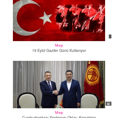
Мир
19 Eylül Gaziler Günü Kutlanıyor
Мир
Cumhurbaşkanı Yardımcısı Oktay, Kırgızistan