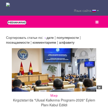
Язык сайта
Сортировать статьи по:
дате
|
популярности
|
посещаемости
|
комментариям
|
алфавиту
Мир
Kırgızistan'da "Ulusal Kalkınma Programı-2026" Eylem
Planı Kabul Edildi