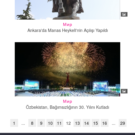
Мир
Ankara'da Manas Heykeli'nin Açılışı Yapıldı
Мир
Özbekistan, Bağımsızlığının 30. Yılını Kutladı
1
...
8
9
10
11
12
13
14
15
16
...
29