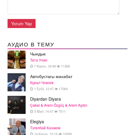
Yorum Yap
АУДИО В ТЕМУ
Чындык
Тата Улан
7 Kasım, 16:49
11365
Автобустагы махабат
Курал Чокоев
1 Eylül, 12:47
17064
Diyardan Diyara
Çakal & Arem Özgüç & Arem Aydın
3 Mart, 14:47
7011
Elegiya
Түгөлбай Казаков
14 Kasım, 10:15
15069