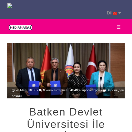
Dil
28 Mart, 16:35
·
0 комментариев
·
4069 просмотров ·
Версия для
печати
Batken Devlet
Üniversitesi İle