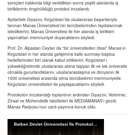
süreçleri hakkında bilgi verildikten sonra çeşitli alanlarda iş
birliklerinin öngörüldüğü protokol imzalandı.
Aydarbek Gıyazov, Kırgızistan’da uluslararası başarılarıyla
tanınan Manas Üniversitesi’nin tecrübelerinden faydalanmak
istediklerini, Manas Üniversitesi ile her alanda iş birlikleri
yapmaktan memnuniyet duyacaklarını söyledi.
Prof. Dr. Alpaslan Ceylan da “bir üniversiteden ötesi” Manas’ın
Kırgızistan’ın her alanda gelişimine katkı sunmayı başlıca
hedeflerinden biri olarak kabul ettiklerini, Kırgızistan’ı
yükseköğretimde uluslararası alana taşıyan ilk ve tek üniversite
olmakla gururlandıklarını, uluslararasılaşma ve dünyanın ilk
1000 üniversitesi arasında olma tecrübelerini memnuniyetle
Kırgızistan üniversiteleri ile paylaşacaklarını söyledi.
Protokolün imzalandığı toplantının ardından Gıyazov; Veteriner,
Ziraat ve Mühendislik fakülteleri ile MEDIAMANAS’ı gezdi;
Manas Radyosu’nun canlı yayınına konuk oldu.
Batken Devlet Üniversitesi İle Protokol İmzalandı