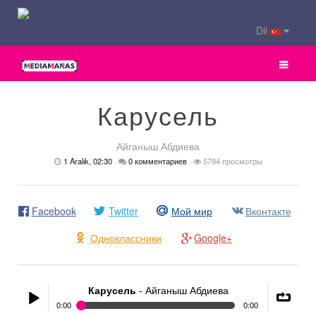
Dil
Карусель
Айганыш Абдиева
1 Aralık, 02:30
·
0 комментариев
·
5794 просмотры
Facebook
Twitter
Мой мир
Вконтакте
Одноклассники
Google+
Карусель
- Айганыш Абдиева
0:00
0:00