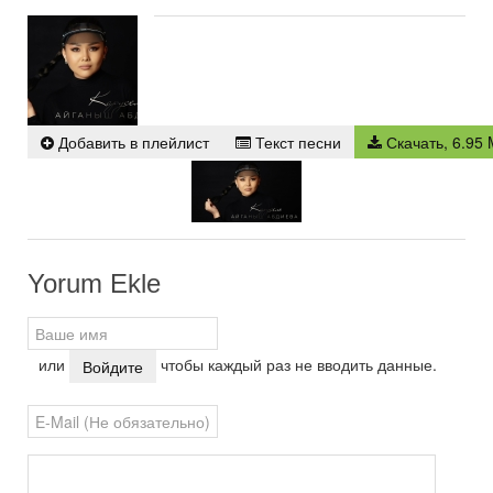
Карусель
- Айганыш Абдиева
Play /
∞
Добавить в плейлист
Текст песни
Скачать, 6.95
pause
repeat
Yorum Ekle
или
чтобы каждый раз не вводить данные.
Войдите