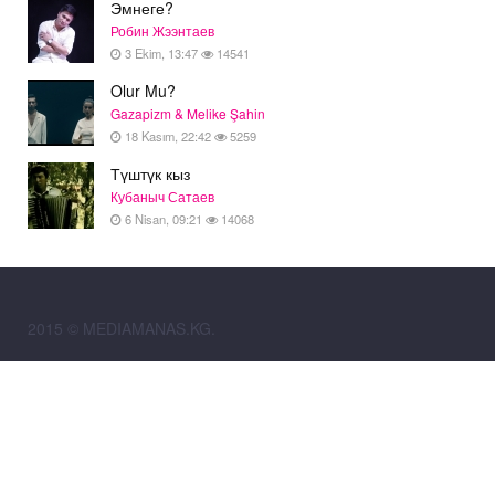
Эмнеге?
Робин Жээнтаев
3 Ekim, 13:47
14541
Olur Mu?
Gazapizm & Melike Şahin
18 Kasım, 22:42
5259
Түштүк кыз
Кубаныч Сатаев
6 Nisan, 09:21
14068
2015 © MEDIAMANAS.KG.