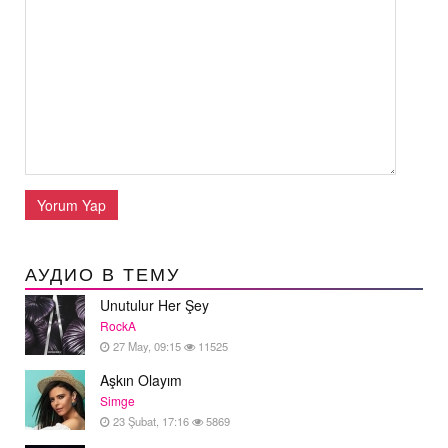
Yorum Yap
АУДИО В ТЕМУ
Unutulur Her Şey
RockA
27 May, 09:15
11525
Aşkın Olayım
Simge
23 Şubat, 17:16
5869