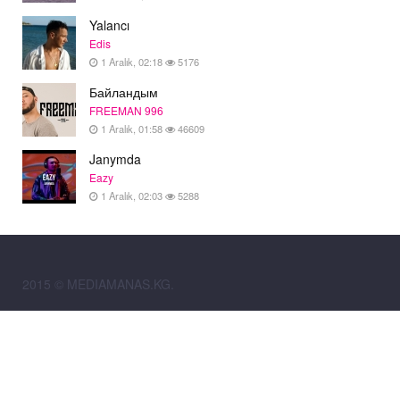
Yalancı
Edis
1 Aralık, 02:18
5176
Байландым
FREEMAN 996
1 Aralık, 01:58
46609
Janymda
Eazy
1 Aralık, 02:03
5288
2015 © MEDIAMANAS.KG.