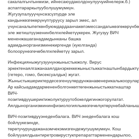
сакалалгычтынмизи, ийнесаюудаколдонулуучуийнелерж.б.)
аспаптараркылууболушумүмкүн.
Жугузупалууүчүнсөзсүзтүрдө эле
кандынкөзгөкөрүнүптуруусу зарыл эмес, ал
үчүнсаналыпөткөнбуюмдардаанчакөпэмессандагыкөзгөкөрүнбө
эле жетиштүүэкенинбелгилейкетүүкерек. Жугузуу ВИЧ
мененжашаганадамдынканы башка
адамдынорганизминекиргенде (куюлганда)
болоорунөзгөчөбелгилейкетүү зарыл.
Инфекцияныжугузуунунжыныстыкжолу. Вирус
эркектенаялгажанааялданэркеккежыныстыккатнаштынбардыктү
(гетеро, гомо, бисексуалдык) жугат.
Жыныстыкшериктердесезгенүүлөрдүнжанавенерикалыкоорулард
Ар кайсыадамдармененболгонкөптөгөнжыныстыккатнаштар
ВИЧ-
позитивдүүшериктижолуктуруутобокелдигинжогорулатат.
Аялдынорганизмининфизиологиялыкөзгөчөлүктөрүнөбайланыш
ВИЧ-позитивдүүэнеденбалага. ВИЧ энеденбалага кош
бойлуукезинде,
төрөтучурундажанаэмчекэмизгендежугушумүмкүн. Кош
бойлууаялдыантиретровирустукпрепараттарменендарылоо,