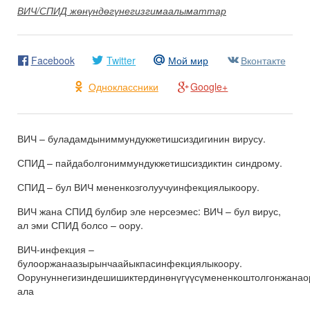
ВИЧ/СПИД жөнүндөгүнегизгимаалыматтар
Facebook
Twitter
Мой мир
Вконтакте
Одноклассники
Google+
ВИЧ – буладамдыниммундукжетишсиздигинин вирусу.
СПИД – пайдаболгониммундукжетишсиздиктин синдрому.
СПИД – бул ВИЧ мененкозголуучуинфекциялыкоору.
ВИЧ жана СПИД булбир эле нерсеэмес: ВИЧ – бул вирус,
ал эми СПИД болсо – оору.
ВИЧ-инфекция –
булооржанаазырынчаайыкпасинфекциялыкоору.
Оорунуннегизиндешишиктердинөнүгүүсүмененкоштолгонжанао
ала