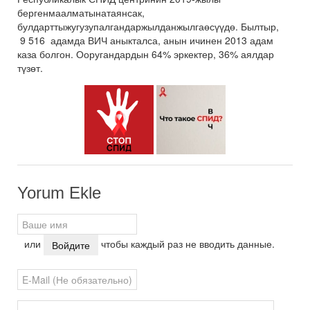
бергенмаалматынатаянсак,
булдарттыжугузупалгандаржылданжылгаөсүүдө. Былтыр,
9 516 адамда ВИЧ аныкталса, анын ичинен 2013 адам
каза болгон. Ооругандардын 64% эркектер, 36% аялдар
түзөт.
Yorum Ekle
или
чтобы каждый раз не вводить данные.
Войдите