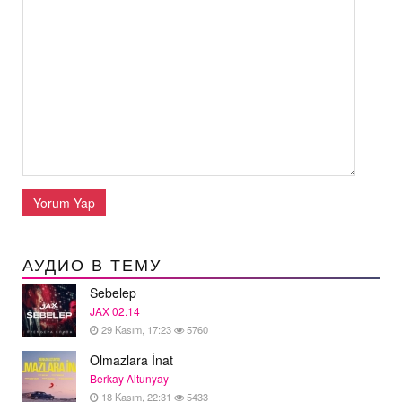
Yorum Yap
АУДИО В ТЕМУ
Sebelep
JAX 02.14
29 Kasım, 17:23
5760
Olmazlara İnat
Berkay Altunyay
18 Kasım, 22:31
5433