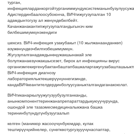
турган,
инфекцияларданкоргойтурганиммундуксистеманынбузулуусужа
Адистердинбаалоосубоюнча, ВИЧтижугузупалган 10
адамдынтогузу ал жөнүндөбилбейт.
Качанжанакантипжугузупалгандыгынэч ким
билбешимүмкүнэкендиги
шексиз. ВИЧ-инфекция узакубакыт (10 жылжанаанданкөп)
өзүжөнүндөэчбилгизбешимүмкүн.
Жугузупалганадамдынөңүжакшынакай эле
болупжанаөзүнжакшысезет, бирок ал инфекцияны вирус
организмгекиргенубактанбаштапбашкаларгажугузабашташыыкт
ВИЧ-инфекция диагнозу
лабораториялыктекшерүүнүннегизинде,
кандаВИЧкеантителдердинболуусуаныкталгандаганакоюлат.
ВИЧтиканаркылуужугузуубузулганканды,
анынкомпоненттеринжанапрепараттардыкуюуучурунда,
ошондой эле тазаэмесмедициналыкжана башка
терининбүтүндүгүнбузуугаалып
келген (маникюр жасооүчүнбуюмдар, кулак
тештирүүчүийнелер, сүнөткөотургузууүчүнаспаптар,