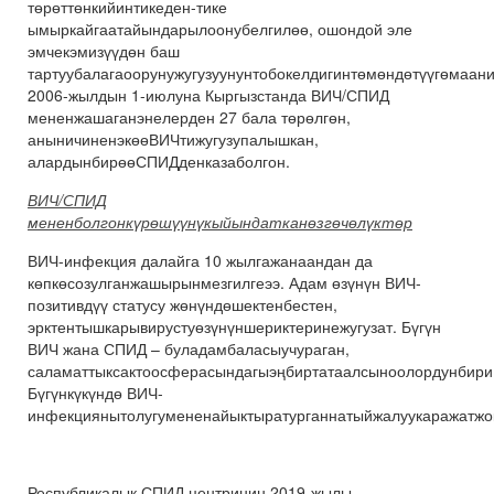
төрөттөнкийинтикеден-тике
ымыркайгаатайындарылоонубелгилөө, ошондой эле
эмчекэмизүүдөн баш
тартуубалагаоорунужугузуунунтобокелдигинтөмөндөтүүгөмаани
2006-жылдын 1-июлуна Кыргызстанда ВИЧ/СПИД
мененжашаганэнелерден 27 бала төрөлгөн,
аныничиненэкөөВИЧтижугузупалышкан,
алардынбирөөСПИДденказаболгон.
ВИЧ/СПИД
мененболгонкүрөшүүнүкыйындатканөзгөчөлүктөр
ВИЧ-инфекция далайга 10 жылгажанаандан да
көпкөсозулганжашырынмезгилгеээ. Адам өзүнүн ВИЧ-
позитивдүү статусу жөнүндөшектенбестен,
эрктентышкарывирустуөзүнүншериктеринежугузат. Бүгүн
ВИЧ жана СПИД – буладамбаласыучураган,
саламаттыксактоосферасындагыэңбиртатаалсыноолордунбири
Бүгүнкүкүндө ВИЧ-
инфекциянытолугумененайыктыратурганнатыйжалуукаражатжо
Республикалык СПИД центринин 2019-жылы