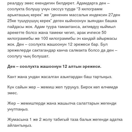
реалдуу эмес екендигин билдирет. Адамдарга ден –
соолукта болушу үчүн сөссүз түрдө “3 килограмм
арыкташың керек” же “дененин массалык индексин 27ден
25ке түшүрүшүң керек” деген кыйноонун зыяндан башка
пайдасы жок. Адам туура тамактанса, активдүү кыймыл
арекетте болсо жана тамеки чегип, арак ичпесе 50
килограммбы же 100 килограммбы эч кандай айырмасы
жок. Ден – соолукта жашоонун 12 эрежеси бар. Бул
эрежелерди сактагандар канча салмакта болсо да ден –
соолугу чың болушат.
Ден – соолукта жашоонун 12 алтын эрежеси.
Кант жана ундан жасалган азыктардан баш тартыңыз.
Күн сайын жер – жемиш жеп туруңуз. Бирок көп өлчөмдө
эмес.
Жер – жемиштерди жана жашылча салаттарын жегенди
унутпаңыз.
Жумасына 1 же 2 жолу табигый таза балык жегенди адатка
айлантыңыз.