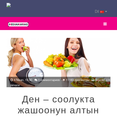
Dil
4 Nisan, 15:30
·
0 комментариев
·
11183 просмотры ·
Версия для
печати
Ден – соолукта
жашоонун алтын