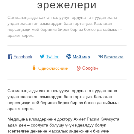
эрежелери
Салмагыңызды сактап калуунун ордуна таттуудан жана
ундан жасалган азыктардан баш тартыңыз. Каалаган
нерсеңизди жей бериңиз бирок бир аз болсо да кыймыл –
аракет керек.
Facebook
Twitter
Мой мир
Вконтакте
Одноклассники
Google+
Салмагыңызды сактап калуунун ордуна таттуудан жана
ундан жасалган азыктардан баш тартыңыз. Каалаган
нерсеңизди жей бериңиз бирок бир аз болсо да кыймыл –
аракет керек.
Медицина илимдеринин доктору Ахмет Расим Күчүкуста
адам ден – соолукта болушу үчүн идеалдуу болуп
эсептелген дененин массалык индексинин биз үчүн