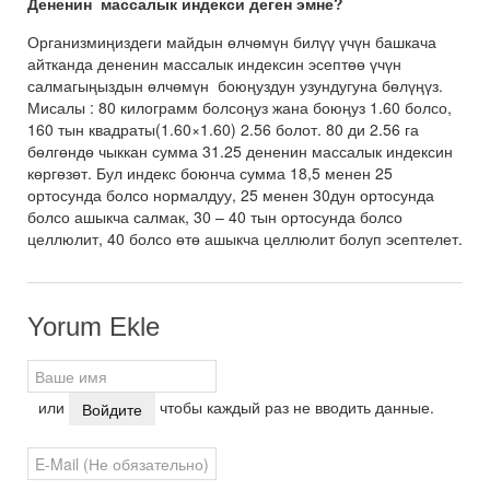
Дененин массалык индекси деген эмне?
Организмиңиздеги майдын өлчөмүн билүү үчүн башкача
айтканда дененин массалык индексин эсептөө үчүн
салмагыңыздын өлчөмүн боюңуздун узундугуна бөлүңүз.
Мисалы : 80 килограмм болсоңуз жана боюңуз 1.60 болсо,
160 тын квадраты(1.60×1.60) 2.56 болот. 80 ди 2.56 га
бөлгөндө чыккан сумма 31.25 дененин массалык индексин
көргөзөт. Бул индекс боюнча сумма 18,5 менен 25
ортосунда болсо нормалдуу, 25 менен 30дун ортосунда
болсо ашыкча салмак, 30 – 40 тын ортосунда болсо
целлюлит, 40 болсо өтө ашыкча целлюлит болуп эсептелет.
Yorum Ekle
или
чтобы каждый раз не вводить данные.
Войдите