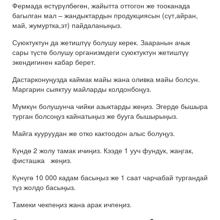
Фермада өстүрүлбөгөн, жайытта оттогон же тооканада
багылган мал – жандыктардын продукциясын (сүт,айран,
май, жумуртка,эт) пайдаланыңыз.
Суюктуктун да жетиштүү болушу керек. Зааранын ачык
сары түстө болушу организмдеги суюктуктун жетиштүү
экендигинен кабар берет.
Дастарконуңузда каймак майы жана оливка майы болсун.
Маргарин сыяктуу майларды колдонбоңуз.
Мүмкүн болушунча чийки азыктарды жеңиз. Эгерде бышыра
турган болсоңуз кайнатыңыз же бууга бышырыңыз.
Майга кууруудан же отко кактоодон алыс болуңуз.
Күндө 2 жолу тамак ичиңиз. Кээде 1 ууч фундук, жаңгак,
фисташка жеңиз.
Күнүгө 10 000 кадам басыңыз же 1 саат чарчабай тургандай
түз жолдо басыңыз.
Тамеки чекпеңиз жана арак ичпеңиз.