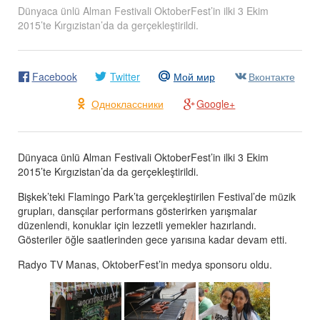
Dünyaca ünlü Alman Festivali OktoberFest’in ilki 3 Ekim
2015’te Kırgızistan’da da gerçekleştirildi.
Facebook
Twitter
Мой мир
Вконтакте
Одноклассники
Google+
Dünyaca ünlü Alman Festivali OktoberFest’in ilki 3 Ekim
2015’te Kırgızistan’da da gerçekleştirildi.
Bişkek’teki Flamingo Park’ta gerçekleştirilen Festival’de müzik
grupları, dansçılar performans gösterirken yarışmalar
düzenlendi, konuklar için lezzetli yemekler hazırlandı.
Gösteriler öğle saatlerinden gece yarısına kadar devam etti.
Radyo TV Manas, OktoberFest’in medya sponsoru oldu.