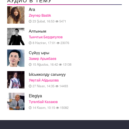
АУДИО В ТЕМУ
Ara
Zeynep Bastık
23 Şubat, 16:53
5471
Алтыным
Тынчтык Бердигулов
8 Haziran, 17:01
23076
Сүйүү ыры
Замир Арыкбаев
15 Ağustos, 16:42
13138
Ысыкколду сагынуу
Умутай Абдышова
27 Nisan, 14:35
14493
Elegiya
Түгөлбай Казаков
14 Kasım, 10:15
15082