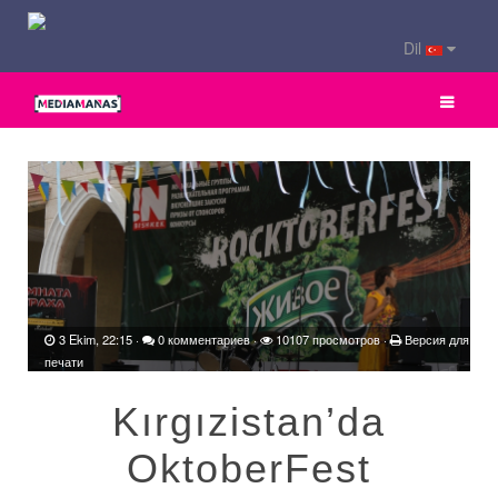
Dil
3 Ekim, 22:15
·
0 комментариев
·
10107 просмотров ·
Версия для
печати
Kırgızistan’da
OktoberFest