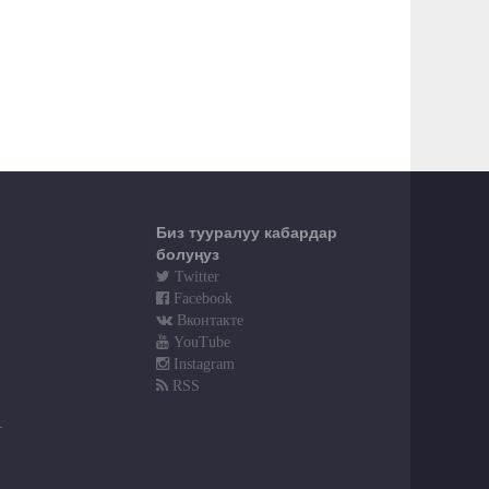
Биз тууралуу кабардар
болуңуз
Twitter
Facebook
Вконтакте
YouTube
Instagram
RSS
т