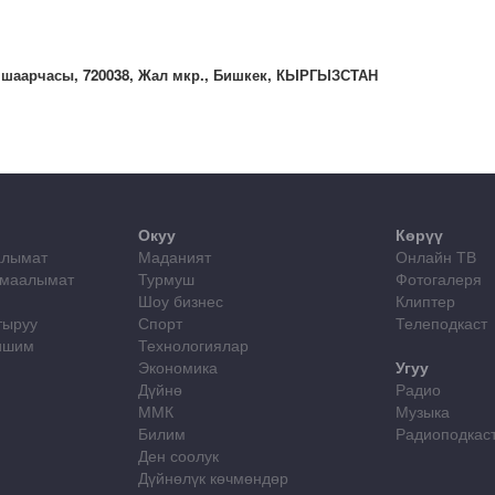
 шаарчасы, 720038, Жал мкр., Бишкек, КЫРГЫЗСТАН
Окуу
Көрүү
алымат
Маданият
Онлайн ТВ
 маалымат
Турмуш
Фотогалеря
Шоу бизнес
Клиптер
тыруу
Спорт
Телеподкаст
лишим
Технологиялар
Экономика
Угуу
Дүйнө
Радио
ММК
Музыка
Билим
Радиоподкас
Ден соолук
Дүйнөлүк көчмөндөр