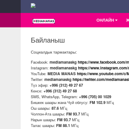
ОНЛАЙН
Байланыш
Социалдык тармактары:
Facebook:
mediamanaskg
https://www.facebook.com/
Instagram:
mediamanaskg
https://www.instagram.com
YouTube:
MEDIA MANAS
https://www.youtube.com/c/
Twitter:
mediamanaskg
https://twitter.com/mediamanas
Түз эфир:
+996 (312) 49 27 67
Кенсе:
+996 (312) 49 27 68
SMS, WhatsАpp, Telegram:
+996 (705) 00 1029
Бишкек шаары жана Чуй облусу:
FM
102.9
МГц
Ош шаары:
87.6
МГц
Чолпон-Ата шаары:
FM
93.7
МГц
Нарын шаары:
FM
93.7
МГц
Талас шаары:
FM
88.1
МГц