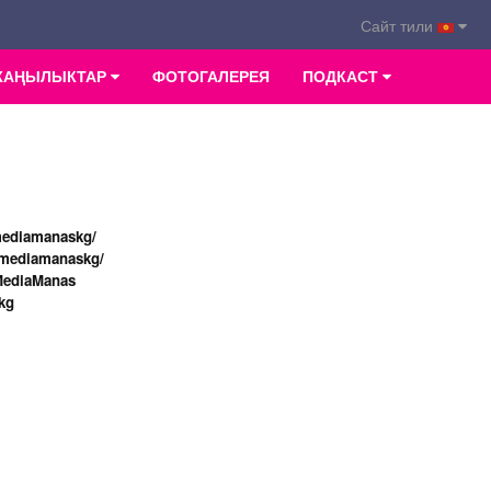
Сайт тили
ЖАҢЫЛЫКТАР
ФОТОГАЛЕРЕЯ
ПОДКАСТ
mediamanaskg/
/mediamanaskg/
MediaManas
kg