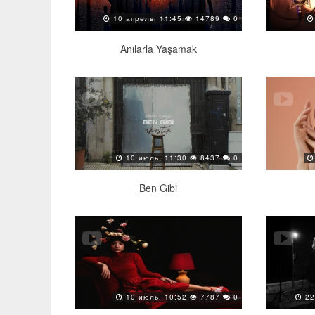
10 апрель, 11:45
14789
0
Anılarla Yaşamak
10 июль, 11:30
8437
0
Ben Gibi
10 июль, 10:52
7787
0
22