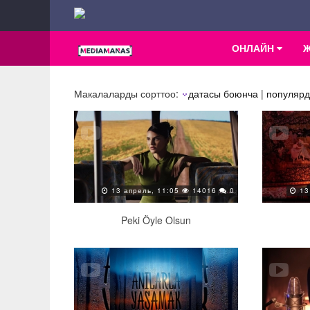
ОНЛАЙН
Макалаларды сорттоо:
датасы боюнча
|
популярд
13 апрель, 11:05
14016
0
13
Peki Öyle Olsun