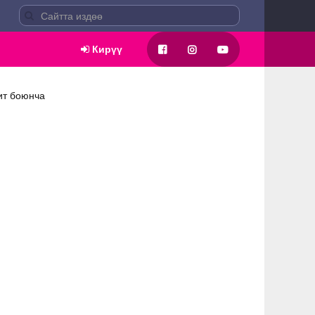
Кирүү
ит боюнча