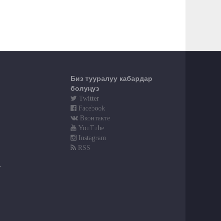
Биз тууралуу кабардар
болуңуз
Twitter
Facebook
Вконтакте
YouTube
Instagram
RSS
т