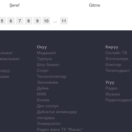
Şeref
Gitme
5
6
7
8
9
10
...
11
Окуу
Көрүү
алымат
Маданият
Онлайн ТВ
 маалымат
Турмуш
Фотогалеря
Шоу бизнес
Клиптер
тыруу
Спорт
Телеподкаст
лишим
Технологиялар
Экономика
Угуу
Дүйнө
Радио
ММК
Музыка
Билим
Радиоподкас
Ден соолук
Дүйнөлүк көчмөндөр
оюндары
Университет
Радио жана ТК "Манас"