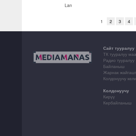
Lan
1
2
3
4
Сайт тууралуу
ТК тууралуу ма
Радио тууралуу
Байланыш
Жарнак жайгаш
Колдонуучу ке
Колдонуучу
Кирүү
Кербайланыш