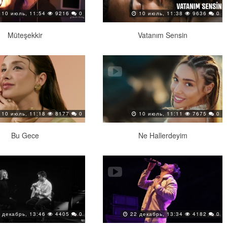
10 июль, 11:54
9216
0
10 июль, 11:38
9636
0
Müteşekkir
Vatanım Sensin
10 июль, 11:18
8177
0
10 июль, 11:11
7675
0
Bu Gece
Ne Hallerdeyim
 декабрь, 13:46
4405
0
22 декабрь, 13:34
4182
0