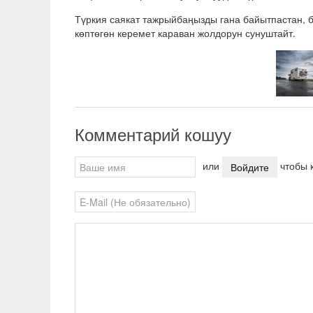
Түркия саякат тажрыйбаңызды гана байытпастан, б
көптөгөн керемет караван жолдорун сунуштайт.
Комментарий кошуу
или
чтобы к
Войдите