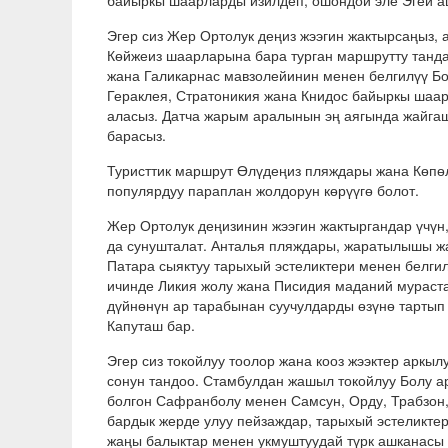
байыркы шаарларды изилдеп, ошондой эле Эгей а
Эгер сиз Жер Ортолук деңиз жээгин жактырсаңыз,
Көйжеиз шаарларына бара турган маршрутту танд
жана Галикарнас мавзолейинин менен белгилүү Бо
Гераклея, Стратоникия жана Книдос байыркы шаа
аласыз. Датча жарым аралынын эң аягында жайгаш
барасыз.
Туристтик маршрут Өлүдеңиз пляждары жана Көпөл
популярдуу параплан жолдорун көрүүгө болот.
Жер Ортолук деңизинин жээгин жактыргандар үчүн
да сунушталат. Анталья пляждары, жаратылышы жа
Патара сыяктуу тарыхый эстеликтери менен белгил
ичинде Ликия жолу жана Писидия маданий мураст
дүйнөнүн ар тарабынан суучулдарды өзүнө тартып 
Капуташ бар.
Эгер сиз токойлуу тоолор жана кооз жээктер аркыл
сонун тандоо. Стамбулдан жашыл токойлуу Болу ар
болгон Сафранболу менен Самсун, Орду, Трабзон,
бардык жерде улуу пейзаждар, тарыхый эстеликтер
жаңы балыктар менен укмуштуудай түрк ашканасы 