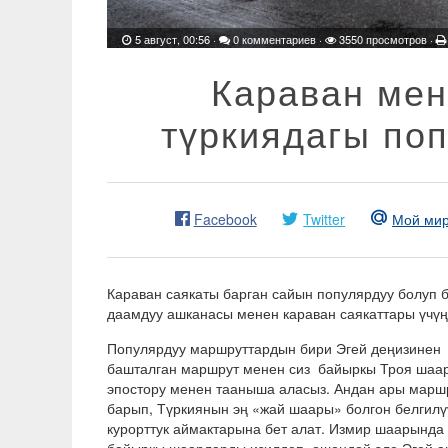
5 август, 00:56
·
0 комментариев
·
3550 просмотров ·
Караван мен
түркиядагы по
Facebook
Twitter
Мой ми
Караван саякаты барган сайын популярдуу болуп 
даамдуу ашканасы менен караван саякаттары үчүң 
Популярдуу маршруттардын бири Эгей деңизинен 
башталган маршрут менен сиз байыркы Троя шаа
эпостору менен тааныша аласыз. Андан ары маршр
барып, Түркиянын эң «жай шаары» болгон белгилү
курорттук аймактарына бет алат. Измир шаарында