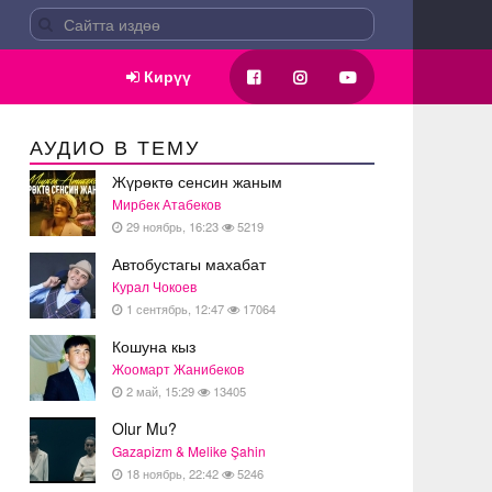
Кирүү
АУДИО В ТЕМУ
Жүрөктө сенсин жаным
Мирбек Атабеков
29 ноябрь, 16:23
5219
Автобустагы махабат
Курал Чокоев
1 сентябрь, 12:47
17064
Кошуна кыз
Жоомарт Жанибеков
2 май, 15:29
13405
Olur Mu?
Gazapizm & Melike Şahin
18 ноябрь, 22:42
5246