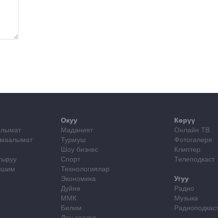
Окуу
Көрүү
алымат
Маданият
Онлайн ТВ
 маалымат
Турмуш
Фотогалеря
Шоу бизнес
Клиптер
тыруу
Спорт
Телеподкаст
лишим
Технологиялар
Экономика
Угуу
Дүйнө
Радио
ММК
Музыка
Билим
Радиоподкас
Ден соолук