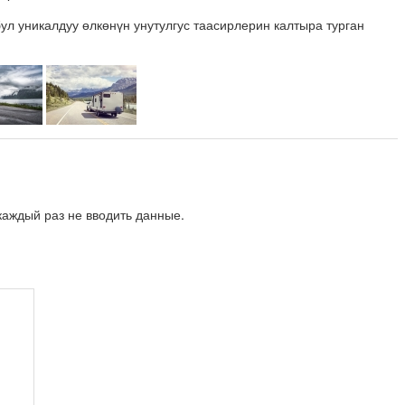
ул уникалдуу өлкөнүн унутулгус таасирлерин калтыра турган
аждый раз не вводить данные.