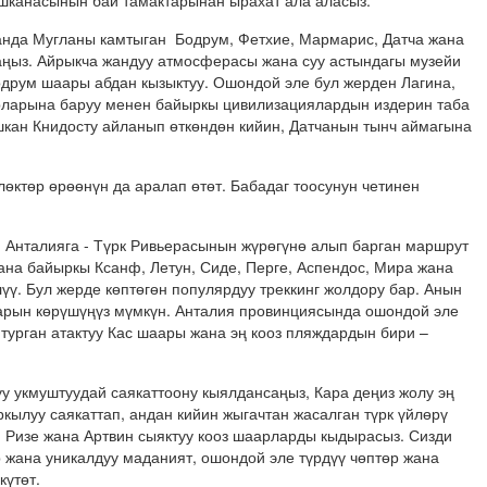
шканасынын бай тамактарынан ырахат ала аласыз.
 анда Мугланы камтыган Бодрум, Фетхие, Мармарис, Датча жана
аңыз. Айрыкча жандуу атмосферасы жана суу астындагы музейи
друм шаары абдан кызыктуу. Ошондой эле бул жерден Лагина,
рларына баруу менен байыркы цивилизациялардын издерин таба
кан Книдосту айланып өткөндөн кийин, Датчанын тынч аймагына
өктөр өрөөнүн да аралап өтөт. Бабадаг тоосунун четинен
, Анталияга - Түрк Ривьерасынын жүрөгүнө алып барган маршрут
на байыркы Ксанф, Летун, Сиде, Перге, Аспендос, Мира жана
үү. Бул жерде көптөгөн популярдуу треккинг жолдору бар. Анын
арын көрүшүңүз мүмкүн. Анталия провинциясында ошондой эле
турган атактуу Кас шаары жана эң кооз пляждардын бири –
уу укмуштуудай саякаттоону кыялдансаңыз, Кара деңиз жолу эң
кылуу саякаттап, андан кийин жыгачтан жасалган түрк үйлөрү
 Ризе жана Артвин сыяктуу кооз шаарларды кыдырасыз. Сизди
 жана уникалдуу маданият, ошондой эле түрдүү чөптөр жана
күтөт.