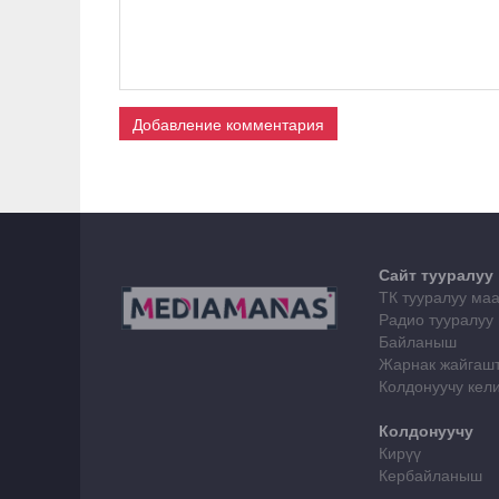
Добавление комментария
Сайт тууралуу
ТК тууралуу ма
Радио тууралуу
Байланыш
Жарнак жайгаш
Колдонуучу ке
Колдонуучу
Кирүү
Кербайланыш