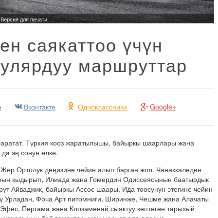
Версия для печати
ен саякаттоо үчүн
пулярдуу маршруттар
р
Вконтакте
Одноклассники
Google+
баратат. Түркия кооз жаратылышы, байыркы шаарлары жана
да эң сонун өлкө.
Жер Ортолук деңизине чейин алып барган жол. Чанаккаледен
рын кыдырып, Илиада жана Гомердин Одиссеясынын баатырдык
ут Айваджик, байыркы Ассос шаары, Ида тоосунун этегине чейин
ү Урладан, Фоча Арт питомниги, Ширинже, Чешме жана Алачаты
 Эфес, Пергама жана Клозаменай сыяктуу көптөгөн тарыхый