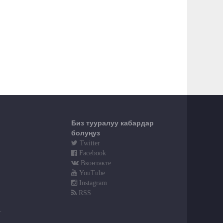
Биз тууралуу кабардар
болуңуз
Twitter
Facebook
Вконтакте
YouTube
Instagram
RSS
т