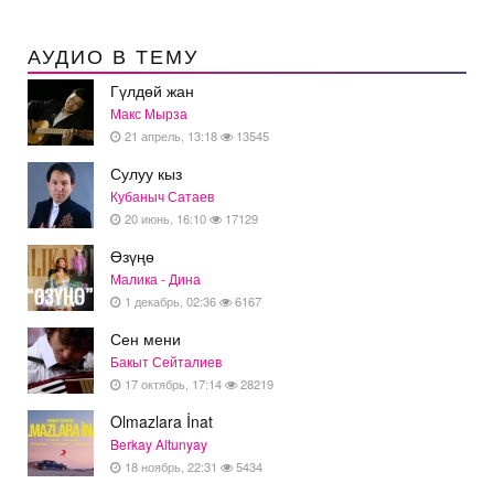
АУДИО В ТЕМУ
Гүлдөй жан
Макс Мырза
21 апрель, 13:18
13545
Сулуу кыз
Кубаныч Сатаев
20 июнь, 16:10
17129
Өзүңө
Малика - Дина
1 декабрь, 02:36
6167
Сен мени
Бакыт Сейталиев
17 октябрь, 17:14
28219
Olmazlara İnat
Berkay Altunyay
18 ноябрь, 22:31
5434