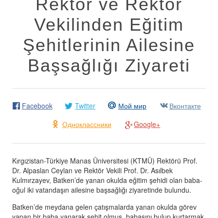
Rektör ve Rektör
Vekilinden Eğitim
Şehitlerinin Ailesine
Başsağlığı Ziyareti
Facebook
Twitter
Мой мир
Вконтакте
Одноклассники
Google+
Kırgızistan-Türkiye Manas Üniversitesi (KTMÜ) Rektörü Prof.
Dr. Alpaslan Ceylan ve Rektör Vekili Prof. Dr. Asılbek
Kulmırzayev, Batken’de yanan okulda eğitim şehidi olan baba-
oğul iki vatandaşın ailesine başsağlığı ziyaretinde bulundu.
Batken’de meydana gelen çatışmalarda yanan okulda görev
yapan bir baba yanarak şehit olmuş, babasını bulup kurtarmak