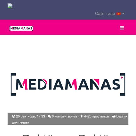
Сайт тили
20 сентябрь, 17:33
·
0 комментариев
·
4423 просмотры ·
Версия
для печати