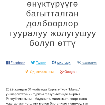
өнүктүрүүгө
багытталган
долбоорлор
тууралуу жолугушуу
болуп ѳттү
Facebook
Twitter
Мой мир
Вконтакте
Одноклассники
Google+
2022-жылдын 31-майында Кыргыз-Түрк “Манас”
университетинин туризм факультетинде Кыргыз
Республикасынын Маданият, маалымат, спорт жана
жаштар министрлиги менен биргеликте уюштурулган