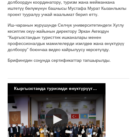
долбоордун координатору, туризм жана мейманкана
иштетүү бөлүмүнүн башчысы Мустафа Мурат Кызанлыклы
проект тууралуу учкай маалымат берип өттү.
Иш-чаранын жүрүшүндө Селчук университетиндеги Хуглу
кесиптик окуу-жайынын директору Эркан Акгөздүн
“Кыргызстандын туристтик ишканалары менен
профессионалдык мамилелерди изилдөө жана өнүктүрүү
долбоору” боюнчаа видео кайрылуусу көрсөтүлдү.
Брифингдин соңунда сертификаттар тапшырылды.
Кыргызстанда туризмди өнүктүрүүгө багытталган долбоорлор тууралуу жолугушуу болуп ѳттү