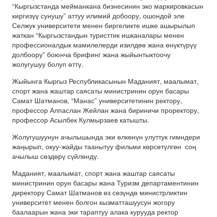
“Кыргызстанда мейманкана бизнесинин эко маркировкасын
киргизүү сунушу” аттуу илимий добоору, ошондой эле
Селжук университети менен биргеликте ишке ашырылып
жаткан “Кыргызстандын туристтик ишканалары менен
профессионалдык мамилелерди изилдөө жана өнүктүрүү
долбоору” боюнча брифинг жана жыйынтыктоочу
жолугушуу болуп өттү.
Жыйынга Кыргыз Республикасынын Маданият, маалымат,
спорт жана жаштар саясаты министринин орун басары
Самат Шатманов, “Манас” университетинин ректору,
профессор Алпаслан Жейлан жана бириничи проректору,
профессор Асылбек Кулмырзаев катышты.
Жолугушуунун ачылышында эки өлкөнүн улуттук гимндери
жаңырып, окуу-жайды таанытуу фильми көрсөтүлгөн соң
ачылыш сөздөрү сүйлөндү.
Маданият, маалымат, спорт жана жаштар саясаты
министринин орун басары жана Туризм департаментинин
директору Самат Шатманов өз сөзүндө министрликтин
университет менен болгон кызматташуусун жогору
баалаарын жана эки тараптуу алака курууда ректор