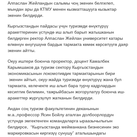
Алпаслан Жейландын салымы чоң экенин белгилеп,
мындан ары да КТМУ менен кызматташууга кызыктар
экенин билдирди.
Кыргызстандын пайдасы үчүн туризмди өнүктүрүү
аракеттеринин үстүндө иш алып барып жатышканын
билдирген ректор Алпаслан Жейлан университет катары
өлкөнүн өнүгүшүнө бардык тармакта көмөк көрсөтүүгө даяр
экенин айтты.
Окуу иштери боюнча проректор, доцент Камалбек
Карымшаков да туризм сектору Кыргызстандын
экономикасынын локомотивдик тармактарынын бири
экенин айтып, окуу-жайда туризмди өнүктүрүү жана бул
тармакта, келечекте иш алып бара турчу кадрлардын
кесиптик билимин, тажрыйбасын жогорулатуу боюнча иш-
аракеттер жүргүзүлүп жатканын билдирди.
Андан соң туризм факультетинин деканынын
м.а.,профессор Ясин Бойлу аталган долбоорлордун
үстүндө эмгектенген командаларга ыраазычылыгын
билдирсе, “Кыргызстанда мейманкана бизнесинин эко
маркировкасын киргизүү сунушу” аталышындагы