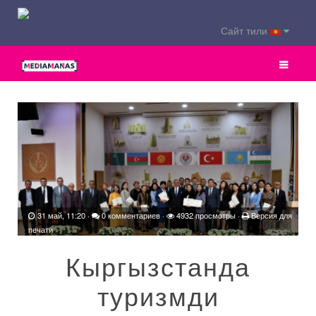
Сайт тили
31 май, 11:20
·
0 комментариев
·
4932 просмотры ·
Версия для
печати
Кыргызстанда
туризмди