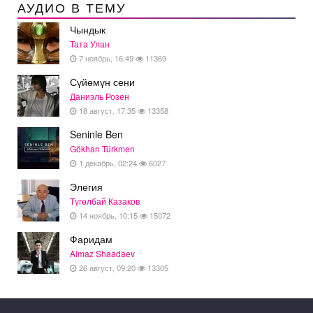
АУДИО В ТЕМУ
Чындык
Тата Улан
7 ноябрь, 16:49
11369
Сүйөмүн сени
Даниэль Розен
18 август, 17:35
13358
Seninle Ben
Gökhan Türkmen
1 декабрь, 02:24
6027
Элегия
Түгөлбай Казаков
14 ноябрь, 10:15
15072
Фаридам
Almaz Shaadaev
26 август, 09:20
13305