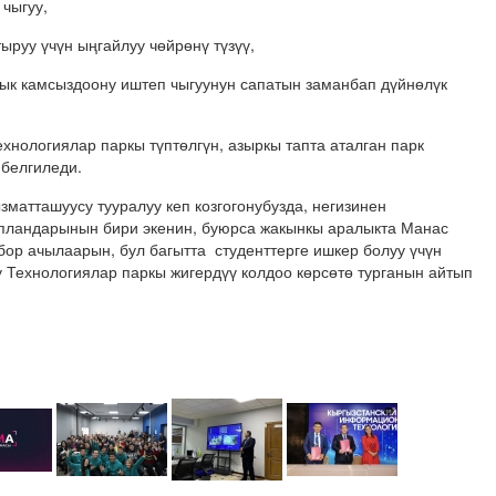
чыгуу,
руу үчүн ыңгайлуу чөйрөнү түзүү,
лык камсыздоону иштеп чыгуунун сапатын заманбап дүйнөлүк
нологиялар паркы түптөлгүн, азыркы тапта аталган парк
белгиледи.
зматташуусу тууралуу кеп козгогонубузда, негизинен
 пландарынын бири экенин, буюрса жакынкы аралыкта Манас
ор ачылаарын, бул багытта студенттерге ишкер болуу үчүн
Технологиялар паркы жигердүү колдоо көрсөтө турганын айтып