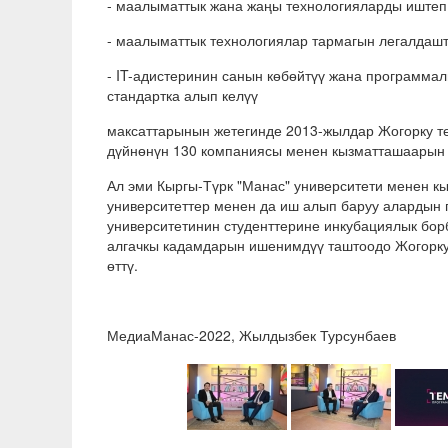
- маалыматтык жана жаңы технологияларды иштеп 
- маалыматтык технологиялар тармагын легалдашты
- IT-адистеринин санын көбөйтүү жана программа
стандартка алып келүү
максаттарынын жетегинде 2013-жылдар Жогорку тех
дүйнөнүн 130 компаниясы менен кызматташаарын 
Ал эми Кыргы-Түрк "Манас" университети менен кы
университеттер менен да иш алып баруу алардын
университетинин студенттерине инкубациялык борб
алгачкы кадамдарын ишенимдүү таштоодо Жогорку 
өттү.
МедиаМанас-2022, Жылдызбек Турсунбаев