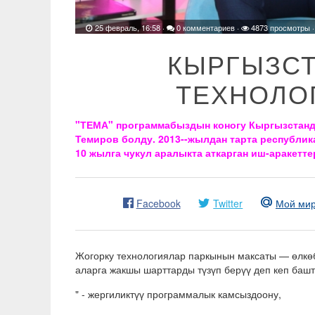
25 февраль, 16:58
·
0 комментариев
·
4873 просмотры 
КЫРГЫЗСТ
ТЕХНОЛО
"ТЕМА" программабыздын коногу Кыргызстанд
Темиров болду. 2013--жылдан тарта республи
10 жылга чукул аралыкта аткарган иш-аракетт
Facebook
Twitter
Мой ми
Жогорку технологиялар паркынын максаты — өлкө
аларга жакшы шарттарды түзүп берүү деп кеп баш
" - жергиликтүү программалык камсыздоону,