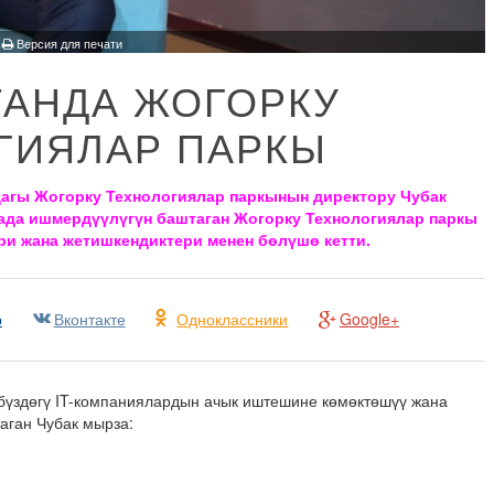
·
Версия для печати
АНДА ЖОГОРКУ
ГИЯЛАР ПАРКЫ
агы Жогорку Технологиялар паркынын директору Чубак
када ишмердүүлүгүн баштаган Жогорку Технологиялар паркы
ери жана жетишкендиктери менен бөлүшө кетти.
р
Вконтакте
Одноклассники
Google+
бүздөгү IT-компаниялардын ачык иштешине көмөктөшүү жана
таган Чубак мырза: