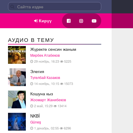
Кирүү
АУДИО В ТЕМУ
Жүрөктө сенсин жаным
Мирбек Атабеков
29 ноябрь, 16:23
5225
Элегия
Түгөлбай Казаков
14 ноябрь, 10:15
15073
Кошуна кыз
Жоомарт Жанибеков
2 май, 15:29
13414
NKBİ
Güneş
1 декабрь, 02:55
6296