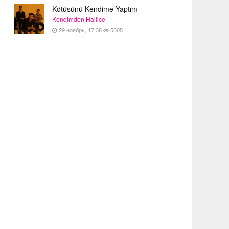
Kötüsünü Kendime Yaptım
Kendimden Hallice
29 ноябрь, 17:38
5305