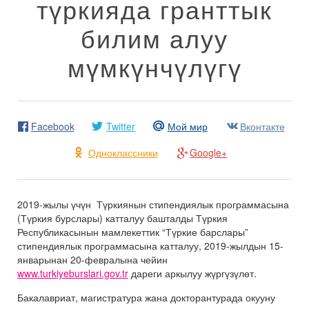
түркияда гранттык
билим алуу
мүмкүнчүлүгү
Facebook
Twitter
Мой мир
Вконтакте
Одноклассники
Google+
2019-жылы үчүн Түркиянын стипендиялык программасына
(Түркия бурслары) катталуу башталды Түркия
Республикасынын мамлекеттик “Түркие барслары”
стипендиялык программасына катталуу, 2019-жылдын 15-
январынан 20-февралына чейин
www.turkiyeburslari.gov.tr
дареги аркылуу жүргүзүлөт.
Бакалавриат, магистратура жана докторантурада окууну