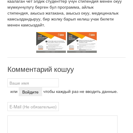
каалаган чет элдик студенттер үчүн стипендия менен окуу
мүмкүнчүлүгү берген бул программа, айлык
стипендия, акысыз жатакана, акысыз окуу, медициналык
камсыздандыруу, бир жолку барып келиш учак билети
менен камсыздайт.
Комментарий кошуу
или
чтобы каждый раз не вводить данные.
Войдите