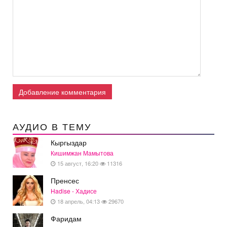
Добавление комментария
АУДИО В ТЕМУ
Кыргыздар
Кишимжан Мамытова
15 август, 16:20
11316
Пренсес
Hadise - Хадисе
18 апрель, 04:13
29670
Фаридам