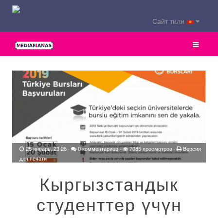
Сайт тили
25 январь, 23:26
·
0 комментариев
·
7085 просмотров ·
Версия
для печати
Кыргызстандык
студенттер үчүн