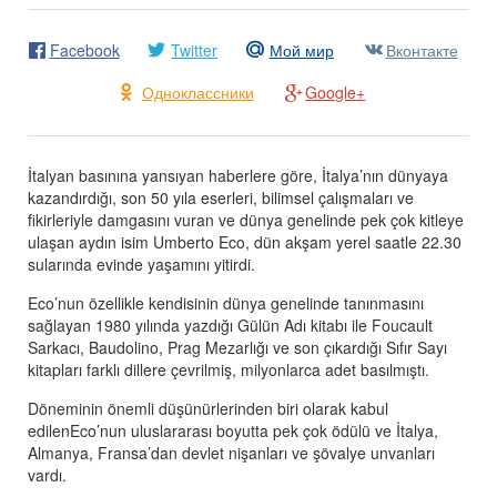
Facebook
Twitter
Мой мир
Вконтакте
Одноклассники
Google+
İtalyan basınına yansıyan haberlere göre, İtalya’nın dünyaya
kazandırdığı, son 50 yıla eserleri, bilimsel çalışmaları ve
fikirleriyle damgasını vuran ve dünya genelinde pek çok kitleye
ulaşan aydın isim
Umberto
Eco
, dün akşam yerel saatle 22.30
sularında evinde yaşamını yitirdi.
Eco
’nun özellikle kendisinin dünya genelinde tanınmasını
sağlayan 1980 yılında yazdığı Gülün Adı kitabı ile Foucault
Sarkacı, Baudolino, Prag Mezarlığı ve son çıkardığı Sıfır Sayı
kitapları farklı dillere çevrilmiş, milyonlarca adet basılmıştı.
Döneminin önemli düşünürlerinden biri olarak kabul
edilen
Eco
’nun uluslararası boyutta pek çok ödülü ve İtalya,
Almanya, Fransa’dan devlet nişanları ve şövalye unvanları
vardı.