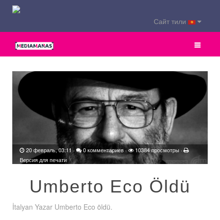
Сайт тили
20 февраль, 03:11
·
0 комментариев
·
10384 просмотры ·
Версия для печати
Umberto Eco Öldü
İtalyan Yazar Umberto Eco öldü.