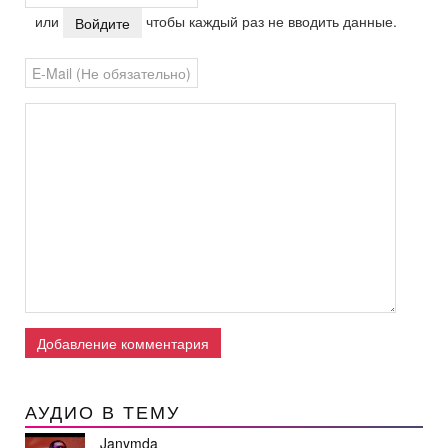
или
чтобы каждый раз не вводить данные.
Войдите
Добавление комментария
АУДИО В ТЕМУ
Janymda