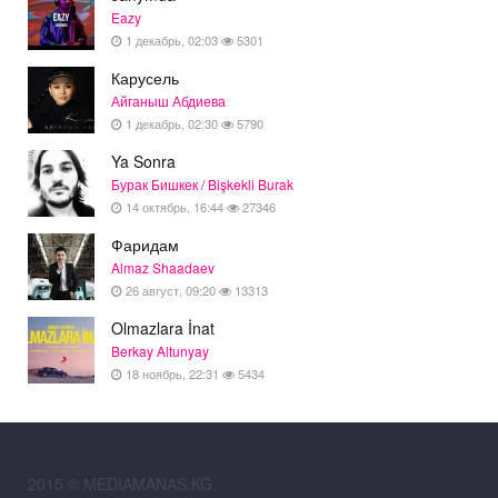
Eazy
1 декабрь, 02:03
5301
Карусель
Айганыш Абдиева
1 декабрь, 02:30
5790
Ya Sonra
Бурак Бишкек / Bişkekli Burak
14 октябрь, 16:44
27346
Фаридам
Almaz Shaadaev
26 август, 09:20
13313
Olmazlara İnat
Berkay Altunyay
18 ноябрь, 22:31
5434
2015 © MEDIAMANAS.KG.