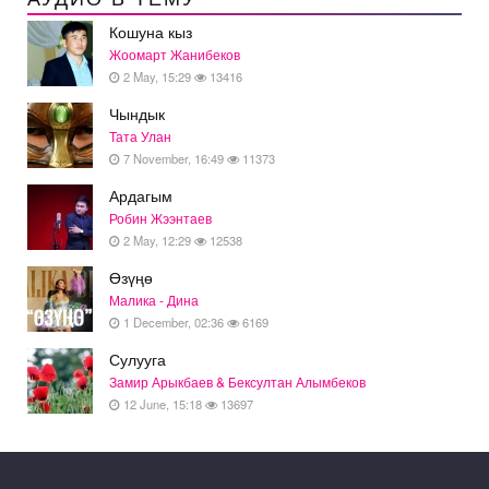
Кошуна кыз
Жоомарт Жанибеков
2 May, 15:29
13416
Чындык
Тата Улан
7 November, 16:49
11373
Ардагым
Робин Жээнтаев
2 May, 12:29
12538
Өзүңө
Малика - Дина
1 December, 02:36
6169
Сулууга
Замир Арыкбаев & Бексултан Алымбеков
12 June, 15:18
13697