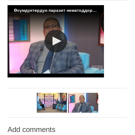
Өсүмдүктөрдүн паразит нематоддору жана зыяндуулугу
Add comments