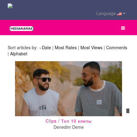
Language
Sort articles by:
Date
|
Most Rates
|
Most Views
|
Comments
|
Alphabet
Clips / Топ 10 клипы
Denedim Deme