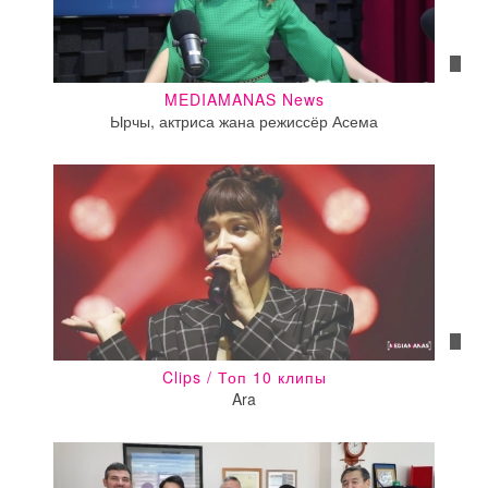
MEDIAMANAS News
Ырчы, актриса жана режиссёр Асема
Clips / Топ 10 клипы
Ara