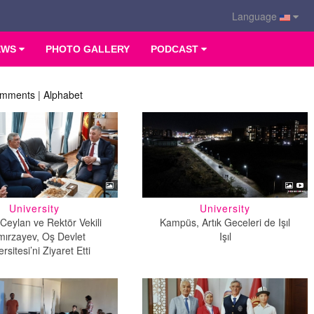
Language
EWS
PHOTO GALLERY
PODCAST
mments
|
Alphabet
University
University
Ceylan ve Rektör Vekili
Kampüs, Artık Geceleri de Işıl
mırzayev, Oş Devlet
Işıl
rsitesi’ni Ziyaret Etti