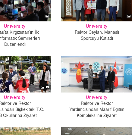
University
University
’ta Kırgızistan’ın İlk
Rektör Ceylan, Manaslı
nformatik Seminerleri
Sporcuyu Kutladı
Düzenlendi
University
University
Rektör ve Rektör
Rektör ve Rektör
ısından Bişkek’teki T.C.
Yardımcısından Maarif Eğitim
 Okullarına Ziyaret
Kompleksi’ne Ziyaret