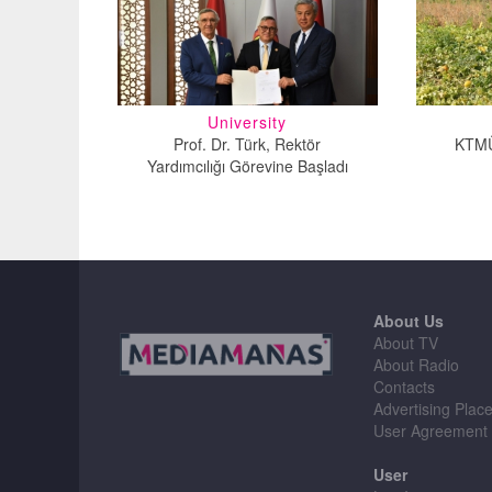
University
Prof. Dr. Türk, Rektör
KTMÜ
Yardımcılığı Görevine Başladı
About Us
About TV
About Radio
Contacts
Advertising Plac
User Agreement
User