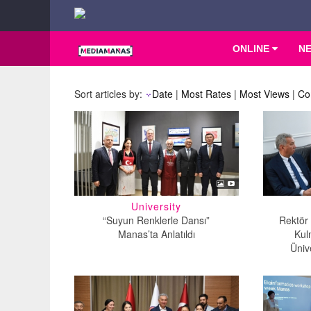
ONLINE
N
Sort articles by:
Date
|
Most Rates
|
Most Views
|
Co
University
“Suyun Renklerle Dansı”
Rektör 
Manas’ta Anlatıldı
Kul
Ünive