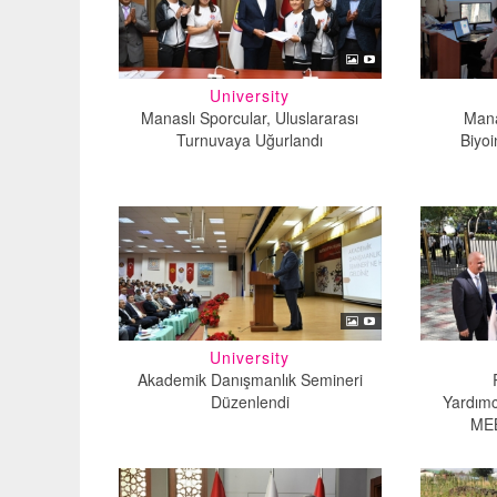
University
Manaslı Sporcular, Uluslararası
Manas
Turnuvaya Uğurlandı
Biyoi
University
Akademik Danışmanlık Semineri
Düzenlendi
Yardımc
MEB