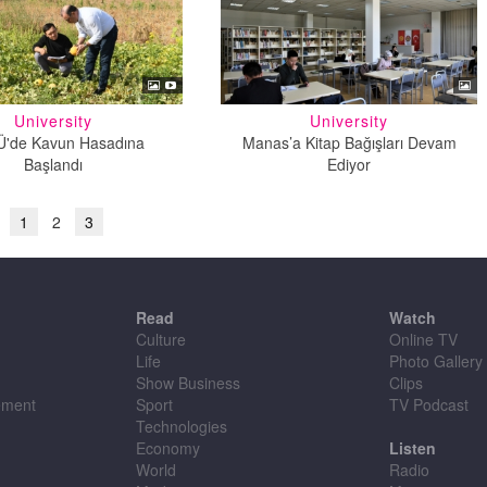
University
University
'de Kavun Hasadına
Manas’a Kitap Bağışları Devam
Başlandı
Ediyor
1
2
3
Read
Watch
Culture
Online TV
Life
Photo Gallery
Show Business
Clips
ement
Sport
TV Podcast
Technologies
Economy
Listen
World
Radio