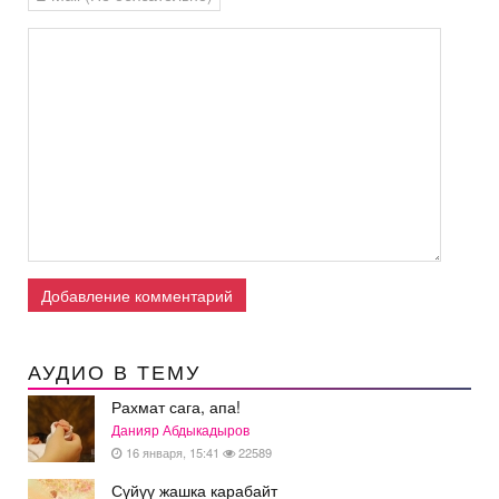
Добавление комментарий
АУДИО В ТЕМУ
Рахмат сага, апа!
Данияр Абдыкадыров
16 января, 15:41
22589
Сүйүү жашка карабайт