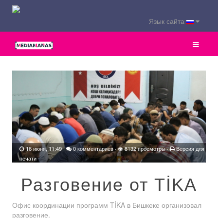
Язык сайта
16 июня, 11:49
·
0 комментариев
·
8132 просмотры ·
Версия для
печати
Разговение от TİKA
Офис координации программ TİKA в Бишкеке организовал
разговение.