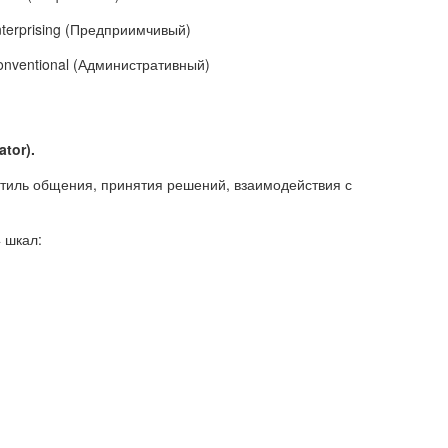
nterprising (Предприимчивый)
onventional (Административный)
tor).
стиль общения, принятия решений, взаимодействия с
 шкал: