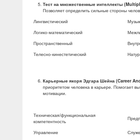
Тест на множественные интеллекты (Multip
Позволяет определить сильные стороны челов
Лингвистический
Музы
Логико-математический
Межл
Пространственный
Внутр
Телесно-кинестетический
Натур
Карьерные якоря Эдгара Шейна (Career
Anc
приоритетом человека в карьере. Помогает в
мотивации.
Техническая/функциональная
Предп
компетентность
Управление
Служ