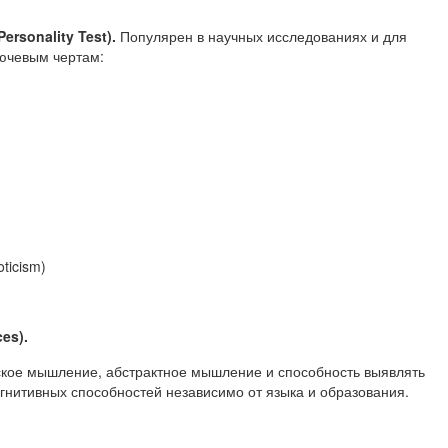
Personality
Test
).
Популярен в научных исследованиях и для
лючевым чертам:
ticism)
es).
ское мышление, абстрактное мышление и способность выявлять
огнитивных способностей независимо от языка и образования.