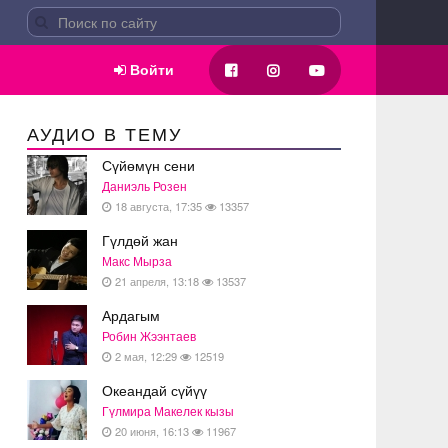
Войти
АУДИО В ТЕМУ
Сүйөмүн сени
Даниэль Розен
18 августа, 17:35
13357
Гүлдөй жан
Макс Мырза
21 апреля, 13:18
13537
Ардагым
Робин Жээнтаев
2 мая, 12:29
12519
Океандай сүйүү
Гүлмира Макелек кызы
20 июня, 16:13
11967