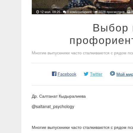
12 мая, 09:25
·
0 комментариев
·
2228 просмотров ·
В
Выбор 
профориен
Многие выпускники часто сталкиваются с рядом пс
Facebook
Twitter
Мой ми
Др. Салтанат Кыдыралиева
@saltanat_psychology
Многие выпускники часто сталкиваются с рядом пс