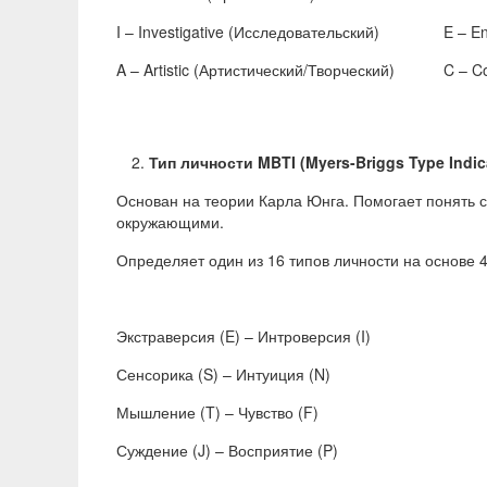
I – Investigative (Исследовательский)
E – E
A – Artistic (Артистический/Творческий)
C – C
Тип личности MBTI (Myers-Briggs Type Indica
Основан на теории Карла Юнга. Помогает понять 
окружающими.
Определяет один из 16 типов личности на основе 4
Экстраверсия (E) – Интроверсия (I)
Сенсорика (S) – Интуиция (N)
Мышление (T) – Чувство (F)
Суждение (J) – Восприятие (P)