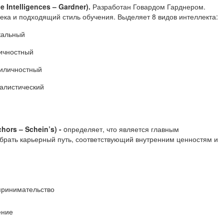
le
Intelligences
– Gardner
).
Разработан Говардом Гарднером.
ека и подходящий стиль обучения. Выделяет 8 видов интеллекта:
кальный
ичностный
иличностный
алистический
hors
– Schein
’s
) -
oпределяет, что является главным
ыбрать карьерный путь, соответствующий внутренним ценностям и
ринимательство
ение