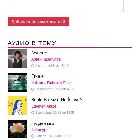
Добавление комментарий
АУДИО В ТЕМУ
Ата-эне
Арген Карагулов
4 мая, 14:08
18442
Erkele
Kaizen × Ruhsora Emm
29 ноября, 17:28
4750
Benle Bu Kızın Ne İşi Var?
Egemen Akkol
1 декабря, 02:11
5395
Гүлдөй кыз
Калинур
3 июля, 16:30
11827