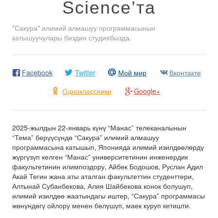
Science’та
"Сакура" илимий алмашуу программасынын
катышуучулары биздин студиябызда.
Facebook
Twitter
Мой мир
Вконтакте
Одноклассники
Google+
2025-жылдын 22-январь күнү “Манас” телеканалынын
“Тема” берүүсүндө “Сакура” илимий алмашуу
программасына катышып, Японияда илимий изилдөөлөрдү
жүргүзүп келген “Манас” университетинин инженердик
факультетинин илимпоздору, Айбек Бодошов, Руслан Адил
Акай Тегин жана аты аталган факультеттин студенттери,
Алтынай Субанбекова, Алия Шайбекова конок болушуп,
илимий изилдөө жаатындагы иштер, “Сакура” программасы
жөнүндөгү ойлору менен бөлүшүп, маек куруп кетишти.