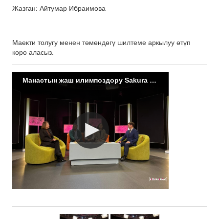
Жазган: Айтумар Ибраимова
Маекти толугу менен төмөндөгү шилтеме аркылуу өтүп
көрө аласыз.
Манастын жаш илимпоздору Sakura Science’та