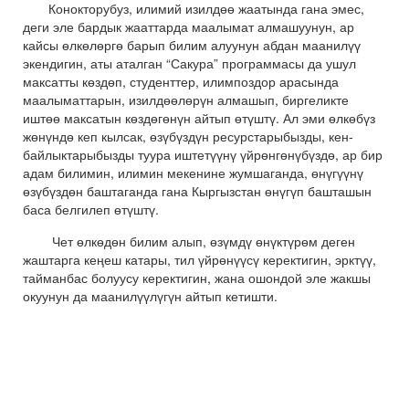
Конокторубуз, илимий изилдөө жаатында гана эмес,
деги эле бардык жааттарда маалымат алмашуунун, ар
кайсы өлкөлөргө барып билим алуунун абдан маанилүү
экендигин, аты аталган “Сакура” программасы да ушул
максатты көздөп, студенттер, илимпоздор арасында
маалыматтарын, изилдөөлөрүн алмашып, биргеликте
иштөө максатын көздөгөнүн айтып өтүштү. Ал эми өлкөбүз
жөнүндө кеп кылсак, өзүбүздүн ресурстарыбызды, кен-
байлыктарыбызды туура иштетүүнү үйрөнгөнүбүздө, ар бир
адам билимин, илимин мекенине жумшаганда, өнүгүүнү
өзүбүздөн баштаганда гана Кыргызстан өнүгүп башташын
баса белгилеп өтүштү.
Чет өлкөдөн билим алып, өзүмдү өнүктүрөм деген
жаштарга кеңеш катары, тил үйрөнүүсү керектигин, эрктүү,
тайманбас болуусу керектигин, жана ошондой эле жакшы
окуунун да маанилүүлүгүн айтып кетишти.