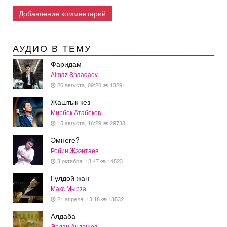
Добавление комментарий
АУДИО В ТЕМУ
Фаридам
Almaz Shaadaev
26 августа, 09:20
13291
Жаштык кез
Мирбек Атабеков
15 августа, 16:29
29738
Эмнеге?
Робин Жээнтаев
3 октября, 13:47
14523
Гүлдөй жан
Макс Мырза
21 апреля, 13:18
13532
Алдаба
Эрлан Андашев