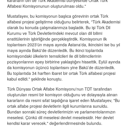
kararların biri de Türk Akademisi bünyesinde Ortak Türk
Alfabesi Komisyonunun oluşturulması oldu."
Mustafayev, bu komisyonun başlıca görevinin ortak Türk
alfabesi projesi geliştirme olduğunu belirterek, "Türk Akademisi
olarak bu konuda çalışmalarımıza başladık. Bu işi Türk Dil
Kurumu ve Türk Devletlerindeki mevcut olan dil bilimi
enstitülerinin işbirliğinde gerçekleştirdik. Komisyonun ilk
toplantısını 2023'ün mayıs ayında Astana'da, ikincisini ise bu yıl
mayıs ayında Bakü'de düzenledik. Bu ikinci toplantıda
komisyondaki ülkelerin temsilcileri ile dil bilimcilerinin
pozisyonlarının epey birbirine yaklaştığını hissettik. Eylül ayında
da komisyonun üçüncü toplantısını yine Bakü’de düzenledik.
Bu toplantıda 34 harften ibaret bir ortak Türk alfabesi projesi
kabul edildi." şeklinde konuştu.
Türk Dünyası Ortak Alfabe Komisyonu'nun TDT tarafından
oluşturulan resmi bir komisyon olduğunu ve dolayısıyla alınan
kararların da resmi sıfat taşıdığına işaret eden Mustafayev, "Bu
ortak alfabe projesi devletlerin ilgili kurumlarına sunuldu.
Bundan sonraki süreç devletlerimizin ve parlamentolarımızın
meselesi. Çünkü dil meselesi devlet meselesidir. Her devlet
kendisi karar verecek." değerlendirmesinde bulundu.