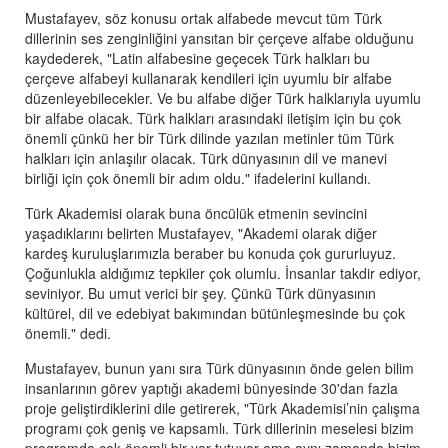
Mustafayev, söz konusu ortak alfabede mevcut tüm Türk
dillerinin ses zenginliğini yansıtan bir çerçeve alfabe olduğunu
kaydederek, "Latin alfabesine geçecek Türk halkları bu
çerçeve alfabeyi kullanarak kendileri için uyumlu bir alfabe
düzenleyebilecekler. Ve bu alfabe diğer Türk halklarıyla uyumlu
bir alfabe olacak. Türk halkları arasındaki iletişim için bu çok
önemli çünkü her bir Türk dilinde yazılan metinler tüm Türk
halkları için anlaşılır olacak. Türk dünyasının dil ve manevi
birliği için çok önemli bir adım oldu." ifadelerini kullandı.
Türk Akademisi olarak buna öncülük etmenin sevincini
yaşadıklarını belirten Mustafayev, "Akademi olarak diğer
kardeş kuruluşlarımızla beraber bu konuda çok gururluyuz.
Çoğunlukla aldığımız tepkiler çok olumlu. İnsanlar takdir ediyor,
seviniyor. Bu umut verici bir şey. Çünkü Türk dünyasının
kültürel, dil ve edebiyat bakımından bütünleşmesinde bu çok
önemli." dedi.
Mustafayev, bunun yanı sıra Türk dünyasının önde gelen bilim
insanlarının görev yaptığı akademi bünyesinde 30'dan fazla
proje geliştirdiklerini dile getirerek, "Türk Akademisi’nin çalışma
programı çok geniş ve kapsamlı. Türk dillerinin meselesi bizim
programda çok önemli bir yer tutuyor ama aynı zamanda bizim