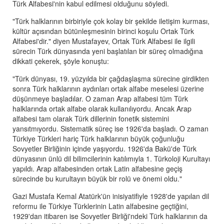
Türk Alfabesi'nin kabul edilmesi olduğunu söyledi.
"Türk halklarının birbiriyle çok kolay bir şekilde iletişim kurması,
kültür açısından bütünleşmesinin birinci koşulu Ortak Türk
Alfabesi'dir." diyen Mustafayev, Ortak Türk Alfabesi ile ilgili
sürecin Türk dünyasında yeni başlatılan bir süreç olmadığına
dikkati çekerek, şöyle konuştu:
"Türk dünyası, 19. yüzyılda bir çağdaşlaşma sürecine girdikten
sonra Türk halklarının aydınları ortak alfabe meselesi üzerine
düşünmeye başladılar. O zaman Arap alfabesi tüm Türk
halklarında ortak alfabe olarak kullanılıyordu. Ancak Arap
alfabesi tam olarak Türk dillerinin fonetik sistemini
yansıtmıyordu. Sistematik süreç ise 1926'da başladı. O zaman
Türkiye Türkleri hariç Türk halklarının büyük çoğunluğu
Sovyetler Birliğinin içinde yaşıyordu. 1926'da Bakü'de Türk
dünyasının ünlü dil bilimcilerinin katılımıyla 1. Türkoloji Kurultayı
yapıldı. Arap alfabesinden ortak Latin alfabesine geçiş
sürecinde bu kurultayın büyük bir rolü ve önemi oldu."
Gazi Mustafa Kemal Atatürk'ün inisiyatifiyle 1928'de yapılan dil
reformu ile Türkiye Türklerinin Latin alfabesine geçtiğini,
1929'dan itibaren ise Sovyetler Birliği'ndeki Türk halklarının da