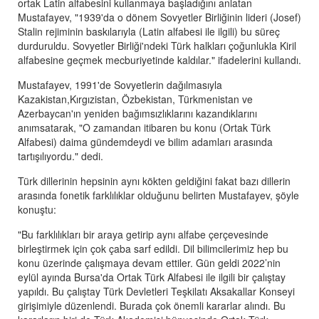
ortak Latin alfabesini kullanmaya başladığını anlatan
Mustafayev, "1939'da o dönem Sovyetler Birliğinin lideri (Josef)
Stalin rejiminin baskılarıyla (Latin alfabesi ile ilgili) bu süreç
durduruldu. Sovyetler Birliği'ndeki Türk halkları çoğunlukla Kiril
alfabesine geçmek mecburiyetinde kaldılar." ifadelerini kullandı.
Mustafayev, 1991'de Sovyetlerin dağılmasıyla
Kazakistan,Kırgızistan, Özbekistan, Türkmenistan ve
Azerbaycan'ın yeniden bağımsızlıklarını kazandıklarını
anımsatarak, "O zamandan itibaren bu konu (Ortak Türk
Alfabesi) daima gündemdeydi ve bilim adamları arasında
tartışılıyordu." dedi.
Türk dillerinin hepsinin aynı kökten geldiğini fakat bazı dillerin
arasında fonetik farklılıklar olduğunu belirten Mustafayev, şöyle
konuştu:
"Bu farklılıkları bir araya getirip aynı alfabe çerçevesinde
birleştirmek için çok çaba sarf edildi. Dil bilimcilerimiz hep bu
konu üzerinde çalışmaya devam ettiler. Gün geldi 2022’nin
eylül ayında Bursa'da Ortak Türk Alfabesi ile ilgili bir çalıştay
yapıldı. Bu çalıştay Türk Devletleri Teşkilatı Aksakallar Konseyi
girişimiyle düzenlendi. Burada çok önemli kararlar alındı. Bu