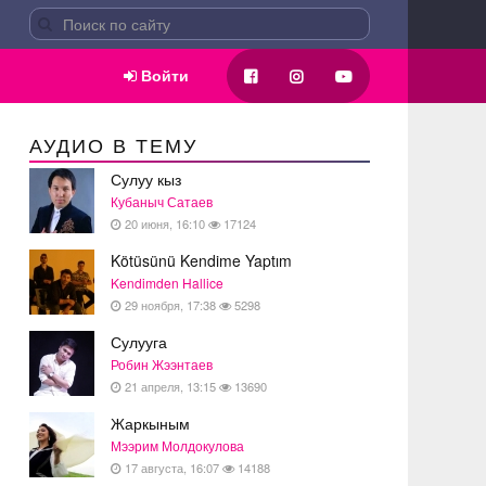
Войти
АУДИО В ТЕМУ
Сулуу кыз
Кубаныч Сатаев
20 июня, 16:10
17124
Kötüsünü Kendime Yaptım
Kendimden Hallice
29 ноября, 17:38
5298
Сулууга
Робин Жээнтаев
21 апреля, 13:15
13690
Жаркыным
Мээрим Молдокулова
17 августа, 16:07
14188