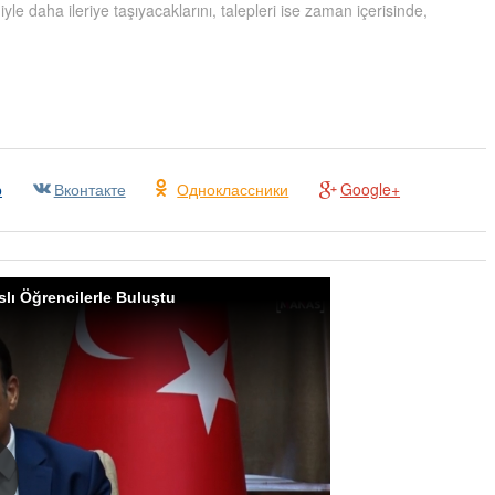
yle daha ileriye taşıyacaklarını, talepleri ise zaman içerisinde,
р
Вконтакте
Одноклассники
Google+
slı Öğrencilerle Buluştu