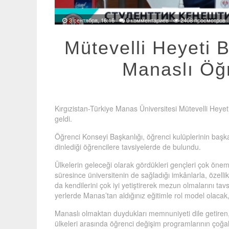
3 сентября, 16:16
·
0 комментариев
·
2408 просмотров 
Mütevelli Heyeti 
Manaslı Öğr
Kırgızistan-Türkiye Manas Üniversitesi Mütevelli Heyeti
geldi.
Öğrenci Konseyi Başkanlığı, öğrenci kulüplerinin başkan
dinlediği öğrencilere tavsiyelerde de bulundu.
Ülkelerin geleceği olarak gördükleri gençleri çok önem
süresince üniversitenin de sağladığı imkânlarla, özelli
da kendilerini çok iyi yetiştirerek mezun olmalarını tav
yerlerde Manas’tan aldığınız eğitimle rol model olacak, 
Manaslı olmaktan duydukları memnuniyeti dile getiren, b
ülkeleri arasında öğrenci değişim programlarının çoğaltı