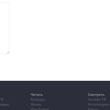
Читать
Смотреть
ТВ
Культура
Онлайн ТВ
радио
Жизнь
Фотогалерея
Шоу бизнес
Клипы