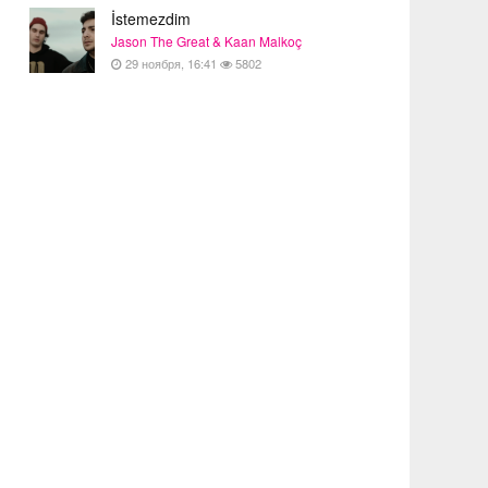
İstemezdim
Jason The Great & Kaan Malkoç
29 ноября, 16:41
5802