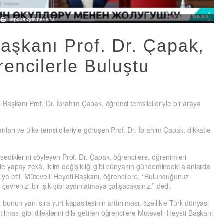
·
Версия для печати
Başkanı Prof. Dr. Çapak,
encilerle Buluştu
 Başkanı Prof. Dr. İbrahim Çapak, öğrenci temsilcileriyle bir araya
ları ve ülke temsilcileriyle görüşen Prof. Dr. İbrahim Çapak, dikkatle
sediklerini söyleyen Prof. Dr. Çapak, öğrencilere, öğrenimleri
kle yapay zekâ, iklim değişikliği gibi dünyanın gündemindeki alanlarda
siye etti. Mütevelli Heyeti Başkanı, öğrencilere, ‘‘Bulunduğunuz
çevrenizi bir ışık gibi aydınlatmaya çalışacaksınız.’’ dedi.
unun yanı sıra yurt kapasitesinin arttırılması, özellikle Türk dünyası
lması gibi dileklerini dile getiren öğrencilere Mütevelli Heyeti Başkanı