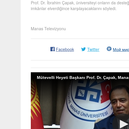
Prof. Dr. İbrahim Çapak, üniversiteyi onların da desteği
imkânlar elverdiğince karşılayacaklarını söyledi.
Manas Televizyonu
Facebook
Twitter
Мой ми
Mütevelli Heyeti Başkanı Prof. Dr. Çapak, Mana