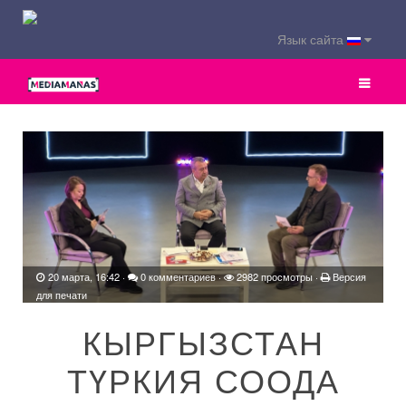
Язык сайта
20 марта, 16:42
·
0 комментариев
·
2982 просмотры ·
Версия
для печати
КЫРГЫЗСТАН
ТҮРКИЯ СООДА