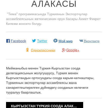
АЛАКАСЫ
"Тема" программасында Түркиянын Экспортчулар
ассамблеясынын жетекчисинин орун басары Ахмет Фикрет
Килежи конокто болду.
Facebook
Twitter
Мой мир
Вконтакте
Одноклассники
Google+
Мейманыбыз менен Түркия-Кыргызстан соода
делегациясынын жолугушуусу, Түркия менен
Кыргызстандын ортосундагы соода карым-катнаштары,
Түркиянын экспортчулар ассамблеясы жана
санариптештирилген дүйнөдөгү сооданын келечеги
тууралуу баарлаштык.
КЫРГЫЗСТАН ТҮРКИЯ СООДА АЛАКАСЫ